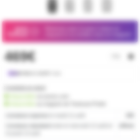
Réservez avec le pass Culture
en
cliquant ici
ou rendez-vous en magasin
469€
dès
24,07€
/ mois
2 produits en stock
disponible
sur prozic.com
disponible
au
magasin de Toulouse-Portet
Livraison express
le mardi 11 août
19€
Livraison standard
entre le mercredi 12 août et
offerte
le jeudi 13 août