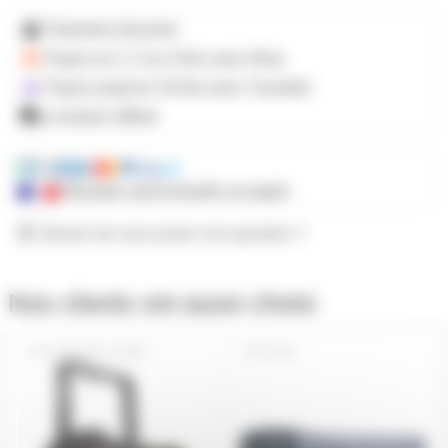
Paiement sécurisé
Payez en 2, 3 ou 4 fois
avec Alma
Payez jusqu'en 24 fois avec Younited
Livraison offerte
Mandats administratifs acceptés
Besoin de nous poser une question ?
Nos clients ont aussi choisi
PAR64FC-ZOOM
E845