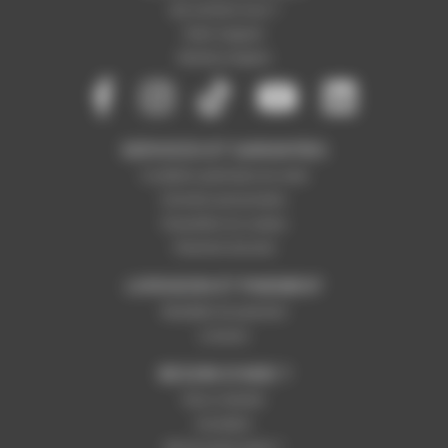
Qui sommes-nous ?
Notre magasin
Mentions légales
SERVICES ET GARANTIES
Conditions générales de vente
Données personnelles
Paramétrer les cookies
Paiement sécurisé
LIVRAISON ET PAIEMENT
Modalités de paiement
Livraison
BESOIN D'AIDE ?
Nous contacter
Inscription
Mot de passe perdu ?