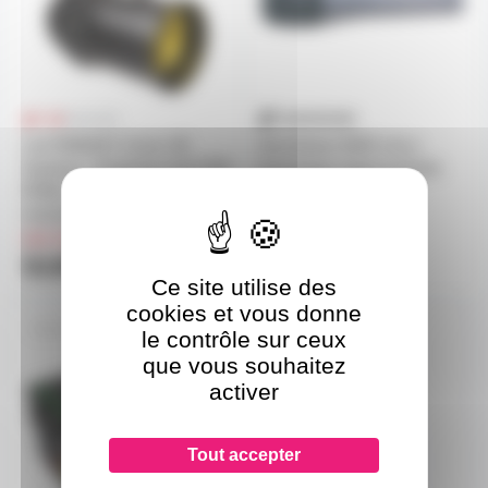
Led PAR64FC Zoom JB
Sennheiser E845 micro
Systems - Projecteur led COB
dynamique supercardioide
RGBL 150W avec zoom
en stock
manuel
sur commande
519€
95€
Ce site utilise des
cookies et vous donne
BT-POWERJET-MK2
le contrôle sur ceux
que vous souhaitez
activer
Tout accepter