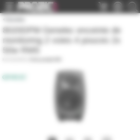
Panneau de gestion des cookies
Genelec
8020DPM Genelec enceinte de
monitoring 2 voies 4 pouces 2x
50w RMS
8020DPM
|
Fiche produit PDF