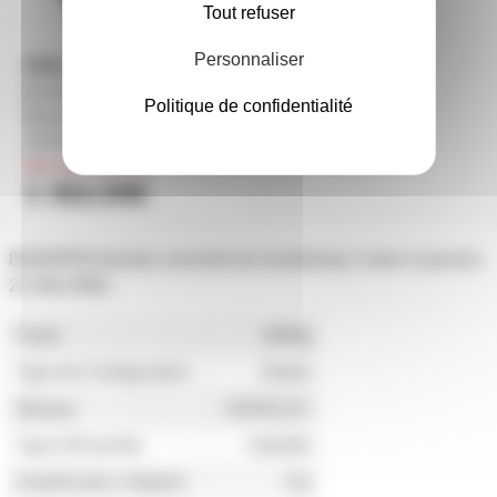
Tout refuser
Personnaliser
BT-POWERJET Mk2 Briteq -
Politique de confidentialité
Machine Geyser 3200W Jet
vertical 12m max
sur commande
1 352,59€
8020DPM Genelec enceinte de monitoring 2 voies 4 pouces
2x 50w RMS
Poids
3890g
Type de Configuration
Studio
Marque
GENELEC
Type d'Enceinte
Satellite
Amplification intégrée
Oui