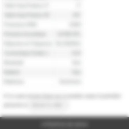
Taille Haut-Parleur LF
4"
Taille Haut-Parleur HF
3/4"
Puissance RMS
100W
Pression Acoustique
107dB SPL
Réponse en Fréquence
56-25000Hz
Connectique Entrée 1
XLR
Bluetooth
Non
Batterie
Non
Matériaux
Aluminium
Il n'y a pas encore d'avis sur ce produit, soyez la première
personne à
donner le votre !
A PROPOS DE NOUS