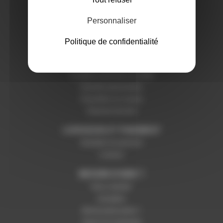
Notre magasin
Mentions légales
Personnaliser
Politique de confidentialité
SERVICES ET GARANTIES
Conditions générales de vente
Données personnelles
Paramétrer les cookies
Paiement sécurisé
LIVRAISON ET PAIEMENT
Modalités de paiement
Livraison
BESOIN D'AIDE ?
Nous contacter
Inscription
Mot de passe perdu ?
Suivre ma commande