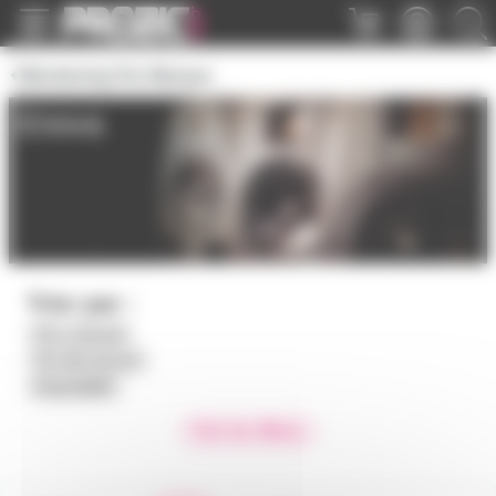
Panneau de gestion des cookies
Monitoring Par Marque
Enova
Trier par :
Prix croissant
Prix décroissant
Disponibilité
Voir les filtres