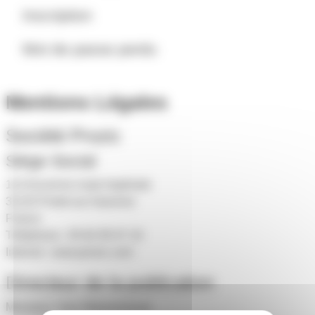
Inscription
Mot de passe perdu
Mentions Légales
Société Prozic
Siège Social
113 Ancienne route Impériale
31120 Portet-sur-Garonne
France
Téléphone : 05 82 95 07 10
Internet :
www.prozic.com
Directeur de la publication
Monsieur Yann Maisonneuve