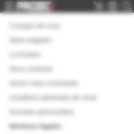
Panneau de gestion des cookies
À propos de nous
Notre magasin
La location
Nous contacter
Suivre votre commande
Conditions générales de vente
Données personnelles
Mentions légales