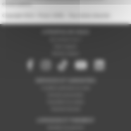
d'informations.
Copyright 2014 - Prozic SARL - Tous droits réservés
A PROPOS DE NOUS
Qui sommes-nous ?
Notre magasin
Mentions légales
SERVICES ET GARANTIES
Conditions générales de vente
Données personnelles
Paramétrer les cookies
Paiement sécurisé
LIVRAISON ET PAIEMENT
Modalités de paiement