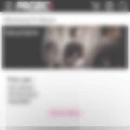
Panneau de gestion des cookies
Monitoring Par Marque
Neumann
Trier par :
Prix croissant
Prix décroissant
Disponibilité
Voir les filtres