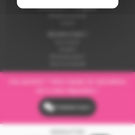
LIVRAISON ET PAIEMENT
Modalités de paiement
Livraison
BESOIN D'AIDE ?
Nous contacter
Inscription
Mot de passe perdu ?
Suivre ma commande
Une question ? Notre équipe de spécialistes
est à votre disposition !
Contactez-nous !
NEWSLETTER