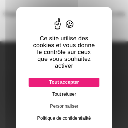
Oups, aucun produit ne correspond à vos
critères !
Ce site utilise des
cookies et vous donne
A PROPOS DE NOUS
le contrôle sur ceux
Qui sommes-nous ?
que vous souhaitez
Notre magasin
activer
Mentions légales
Tout accepter
Tout refuser
SERVICES ET GARANTIES
Conditions générales de vente
Personnaliser
Données personnelles
Politique de confidentialité
Paramétrer les cookies
Paiement sécurisé