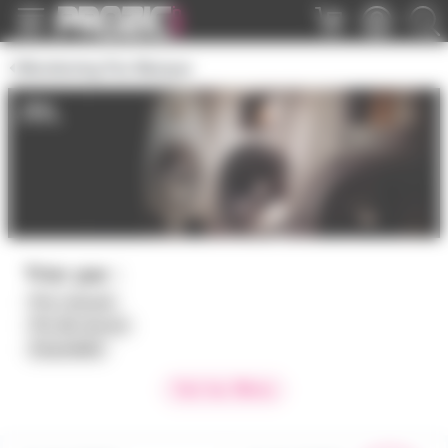
Panneau de gestion des cookies
Monitoring Par Marque
JBL
Trier par :
Prix croissant
Prix décroissant
Disponibilité
Voir les filtres