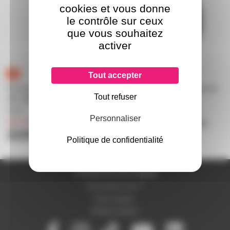
cookies et vous donne
le contrôle sur ceux
que vous souhaitez
activer
Tout accepter
Enceinte de monitoring active
104-BT JBL - paire d'enceinte
Tout refuser
JBL 306P MKII 6 pouces 2
monitoring Bluetooth
voies
1
Personnaliser
sur commande
uniquement sur devis
222€
Politique de confidentialité
A PROPOS DE NOUS
Qui sommes-nous ?
Notre magasin
Mentions légales