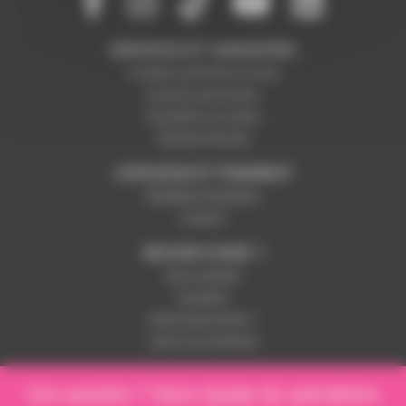
SERVICES ET GARANTIES
Conditions générales de vente
Données personnelles
Paramétrer les cookies
Paiement sécurisé
LIVRAISON ET PAIEMENT
Modalités de paiement
Livraison
BESOIN D'AIDE ?
Nous contacter
Inscription
Mot de passe perdu ?
Suivre ma commande
Une question ? Notre équipe de spécialistes