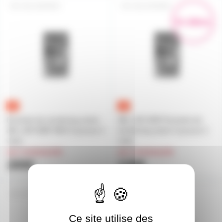
JBL308PMKII
JBL305PMKII
En démo
Enceinte de monitoring active
JBL LSR 305P Enceinte de
JBL LSR 308P MKII 8 pouces 2
monitoring active 5 pouces 2
voies
voies
sur commande
sur commande
289€
139€
JBL306PMKII
JBL104BT
Ce site utilise des