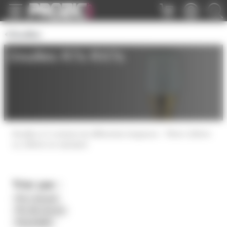
Panneau de gestion des cookies
Douilles
Douilles R7s RX7s
Douilles à 2 contacts de différentes longueurs : 78mm 118mm
ou 138mm en standard
Trier par :
Prix croissant
Prix décroissant
Disponibilité