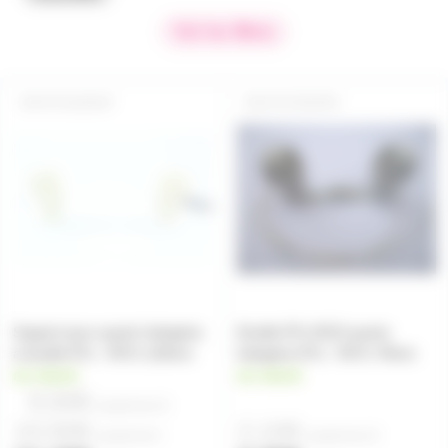
Voir les filtres
R7S118SUP
R7S78SUPK
Support pour quartz halogène
Douille R7s K515 quartz
à douille R7s - RX7s 118mm
halogène R7s - RX7s 78mm
en stock
en stock
9,50€
à partir de
10
10,50€
2,10€
à partir de
4
à partir de
10