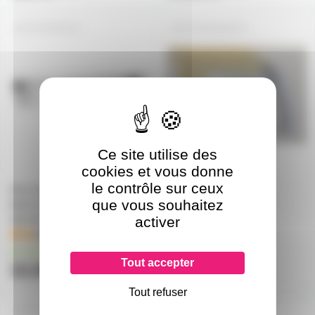
R7SVER118
DOUILMAND-2
Ce site utilise des
cookies et vous donne
le contrôle sur ceux
Verre de protection pyrex
Demi douille R7s pour
que vous souhaitez
dépoli pour halogène 118mm
mandarine modèle 2
clipsable
en stock
activer
3
en stock
Tout accepter
12,50€
9,60€
Tout refuser
PYREX78MM
DR7S-10