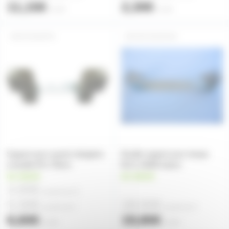
11,15€
2,30€
l'unité
l'unité
R7SSUP78
RX7SSUP150
Support pour quartz halogène
Douille support pour lampe
à douille R7s 78mm
Rx7s 150W iodure
en stock
en stock
4,90€
à partir de
10
5,30€
18,50€
à partir de
4
à partir de
4
6,60€
19,80€
l'unité
l'unité