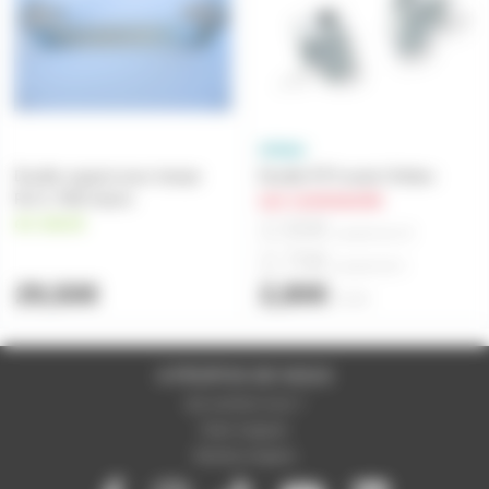
Douille support pour lampe
Douille R7S seule Orbitec
Rx7s 70W iodure
sur commande
2,50€
en stock
à partir de
10
2,70€
à partir de
5
29,50€
2,80€
l'unité
A PROPOS DE NOUS
Qui sommes-nous ?
Notre magasin
Mentions légales