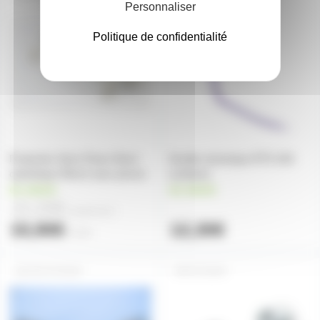
Personnaliser
Politique de confidentialité
Protection Verre Pyrex Demi-
Douille céramique R7S 10A
cylindrique 95mm avec pinces
(unitaire)
en stock
en stock
15,20€
à partir de
2
15,90€
12,30€
l'unité
RX7S70SUP
R7SSUP