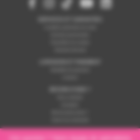
SERVICES ET GARANTIES
Conditions générales de vente
Données personnelles
Paramétrer les cookies
Paiement sécurisé
LIVRAISON ET PAIEMENT
Modalités de paiement
Livraison
BESOIN D'AIDE ?
Nous contacter
Inscription
Mot de passe perdu ?
Suivre ma commande
Une question ? Notre équipe de spécialistes