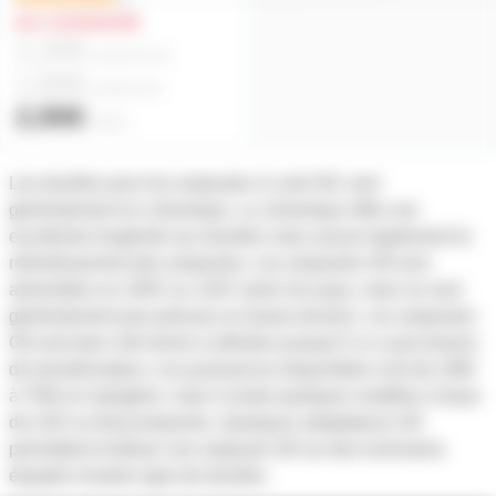
sur commande
1,20€
à partir de
10
1,80€
à partir de
4
2,90€
l'unité
Les douilles pour les ampoules à culot G9, sont
généralement en céramique. La céramique offre une
excellente longévité aux douilles mais assure également le
refroidissement des ampoules. Les ampoules G9 sont
alimentées en 230V ou 110V selon les pays, mais ne sont
généralement pas prévues en basse tension. Les ampoules
G9 sont donc très facile à utilisées puisqu'il n'y a pas besoin
de transformateur. Les puissances disponibles vont de 18W
à 75W en halogène, mais il existe quelques modèles à base
de LED ou fluocompactes. Quelques adaptateurs G9
permettent d'utiliser une ampoule G9 sur des luminaires
équipés d'autres type de douilles