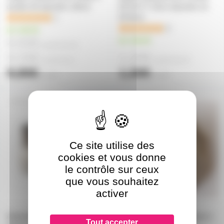
douille G9 diamètre 18mm
G9 28 X 7.5mm diamètre int
20.8mm
1
4
en stock
8,50€
en stock
à partir de
10
9,20€
1,20€
à partir de
4
à partir de
10
9,80€
1,50€
l'unité
l'unité
BA15DSUPG9
G9SUP
Ce site utilise des
cookies et vous donne
le contrôle sur ceux
que vous souhaitez
activer
Adaptateur BA15d baïonnette
Support steatite pour lampe à
Tout accepter