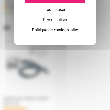
15mm vers G9 blanc
douille G9
1
en stock
Tout refuser
5,60€
en stock
à partir de
10
6,10€
Personnaliser
à partir de
4
9€
6,30€
l'unité
Politique de confidentialité
G9SUPFIL
Support pour lampe à douille
G9 sur fils
2