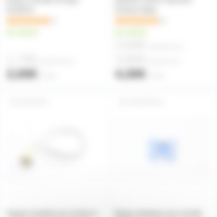
51G9/C2
20.8mm fileté
1
2
en stock
en stock
3,50€
à partir de
10
1,75€
3,80€
à partir de
10
à partir de
4
2,00€
4,30€
l'unité
l'unité
G9SUP18
G9SUPBAG
Support steatite pour lampe à
Bague plastique pour douille