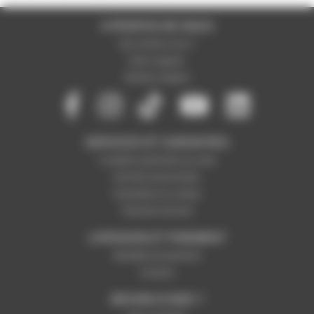
A PROPOS DE NOUS
Qui sommes-nous ?
Notre magasin
Mentions légales
SERVICES ET GARANTIES
Conditions générales de vente
Données personnelles
Paramétrer les cookies
Paiement sécurisé
LIVRAISON ET PAIEMENT
Modalités de paiement
Livraison
BESOIN D'AIDE ?