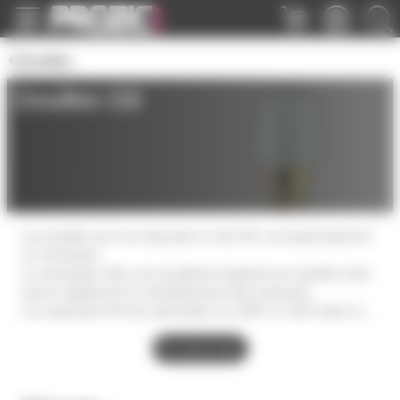
Panneau de gestion des cookies
Douilles
Douilles G9
Les douilles pour les ampoules à culot G9, sont généralement
en céramique.
La céramique offre une excellente longévité aux douilles mais
assure également le refroidissement des ampoules.
Les ampoules G9 sont alimentées en 230V ou 110V selon les
pays, mais ne sont généralement pas prévues en basse
tension.
En savoir plus
Les ampoules G9 sont donc très facile à utilisées puisqu'il n'y a
pas besoin de transformateur. Les puissances disponibles vont