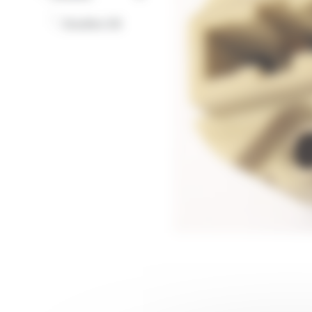
-
Douilles G9