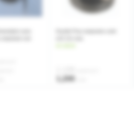
imentation avec
Douille Pour ampoules culot
r unipolaire noir
e10 12v max
en stock
rtir de
25
1,10€
rtir de
6
à partir de
10
1,20€
ité
l'unité