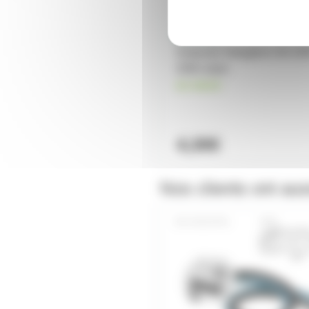
Ampoule Halogène G9 23
25W claire
en stock
4,30€
Nos clients ont aus
G9SUPFIL