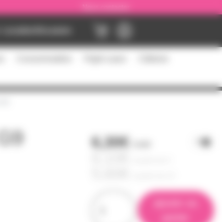
Nous contacter
Location
Occasion
es
Consommables
Flight cases
Câblerie
 G9
 G9
6,30€
l'unité
6,10€
à partir de
4
5,60€
à partir de
10
ajouter au
panier