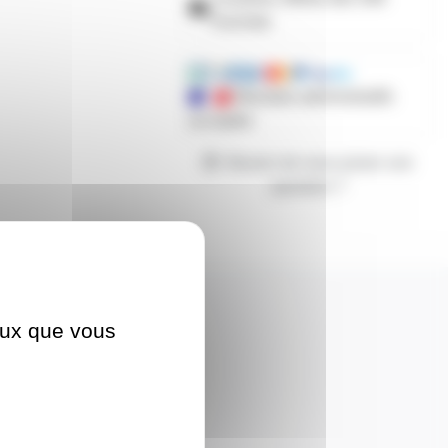
d'achats
Mandats administratifs
acceptés
Besoin de nous poser une
question ?
WC
ceux que vous