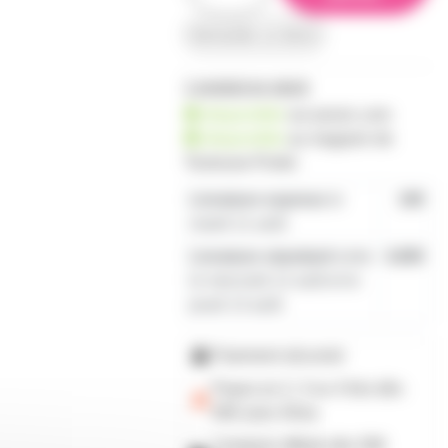
demander un devis
1 produit en stock
disponible
sur prozic.com
disponible
au
magasin de
Toulouse-Portet
Livraison express
le
19€
mardi 11 août
Livraison standard
entre
4,80€
le mercredi 12 août et le
jeudi 13 août
Paiement sécurisé
Payez en 2, 3 ou 4 fois
dès
50€
avec Alma
Livraison offerte dès 59€