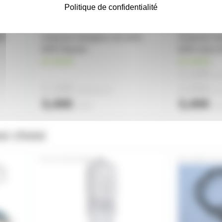
Politique de confidentialité
0V
Ampoule Halogène G9 240V
Ampoule Ha
60W Dépolie
60W claire 
en stock
en stock
2,10€
à pa
2,10€
2,65€
à partir de
10
à pa
3,40€
3,40€
l'unité
l'un
si choisi
G9-5WLEDWW
CORD-P-IU