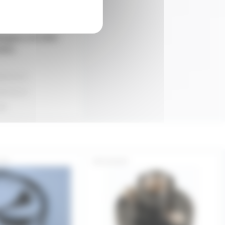
logène G9 240V
EIKO
rtir de
50
rtir de
10
ité
-NO
E10SUP