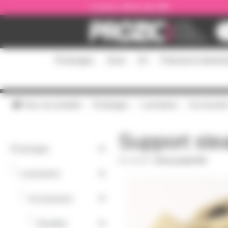
Panneau de gestion des cookies
Livraison offerte dès 59€
Éclairages
Sono
DJ
Podcast et stream
Tous nos produits
Éclairages
Luminaires
Accessoire
Support stea
Éclairages
G9SUP
|
Fiche produit PDF
-
Luminaires
-
Accessoires
-
Douilles