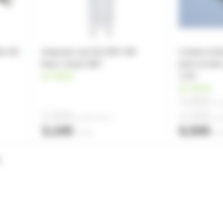
lle G9
Ampoule Led G9 230V 3W
Cordon d'al
blanc chaud 360°
prise et inte
en stock
1,5m
en stock
3,80€
à pa
2,80€
4,45€
à partir de
10
à pa
3,10€
6,50€
l'unité
l'un
e