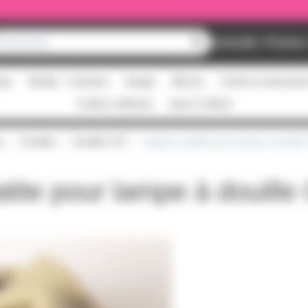
Nouveautés
Promos
ing
Studio - Claviers
Image
Micros
Scène et structur
Cartes cadeaux
pass Culture
s
Douilles
Douilles G9
Support steatite pour lampe à douille
tite pour lampe à douille