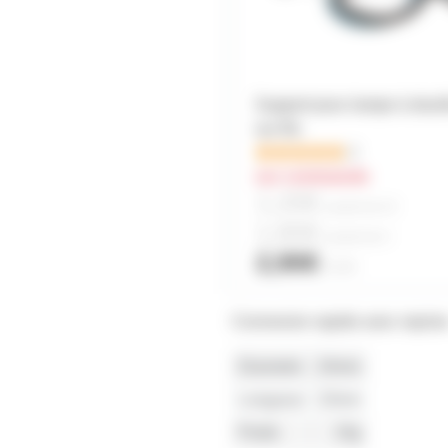
Support pour lampe à doui
sur fils
2
sur commande
1,20€
à partir de
10
1,80€
à partir de
4
2,90€
l'unité
Connexion rapide avec repris
Diametre
24mm
Longueur
23mm
Poids
15g