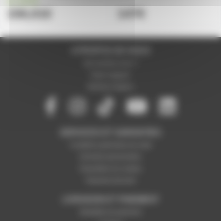
en stock
156,01€
147€
A PROPOS DE NOUS
Qui sommes-nous ?
Notre magasin
Mentions légales
SERVICES ET GARANTIES
Conditions générales de vente
Données personnelles
Paramétrer les cookies
Paiement sécurisé
LIVRAISON ET PAIEMENT
Modalités de paiement