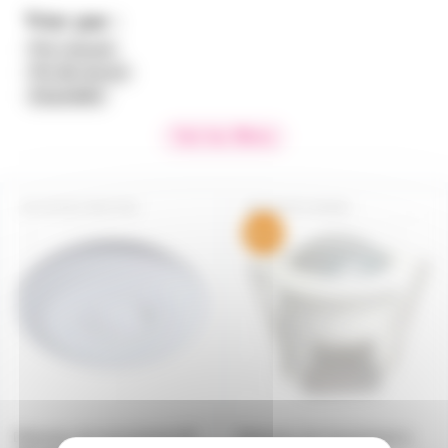
Trier par :
Prix croissant
Prix décroissant
Disponibilité
Voir les filtres
DETECTMVT360
DETEC360WO
Détecteur de mouvement HF
Détecteur de mouvement à