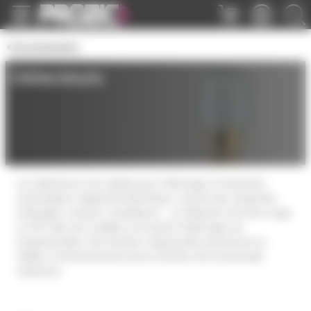
Panneau de gestion des cookies
Accessoires
Détecteurs
Les détecteurs sont utilisés pour l'allumage et l'extinction
automatique d'appareils électriques, comme des ampoules,
éclairages, moteurs, ventilateurs... La détection est infra rouge
ou HF selon les modèles et la durée d'allumage est
programmable. Une fonction crépusculaire permet de ne
valider le fonctionnement qu'en fonction de la luminosité
extérieure.