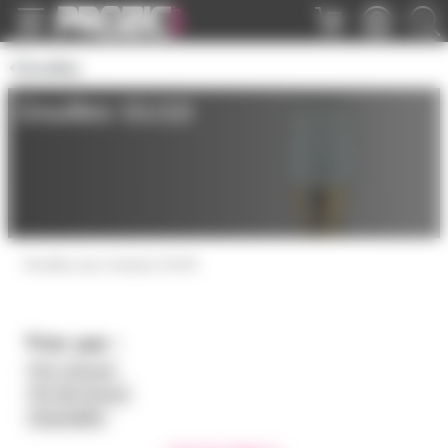
Panneau de gestion des cookies
Douilles
Douilles GU10
Douilles pour lampes GU10
Trier par :
Prix croissant
Prix décroissant
Disponibilité