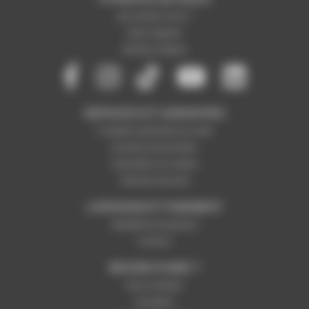
Qui sommes-nous ?
Notre magasin
Mentions légales
SERVICES ET GARANTIES
Conditions générales de vente
Données personnelles
Paramétrer les cookies
Paiement sécurisé
LIVRAISON ET PAIEMENT
Modalités de paiement
Livraison
BESOIN D'AIDE ?
Nous contacter
Inscription