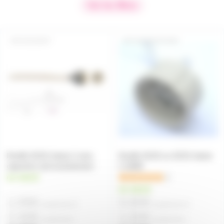
Voir les filtres
GU10SUP
GU10SUP100W
Douille GU10 classe 2 avec
Douille GU10 ou GZ10 classe
capuchon anti arrachement
2 100W
en stock
1
en stock
1,55€
0,90€
à partir de
10
à partir de
10
2,40€
1,00€
à partir de
4
à partir de
6