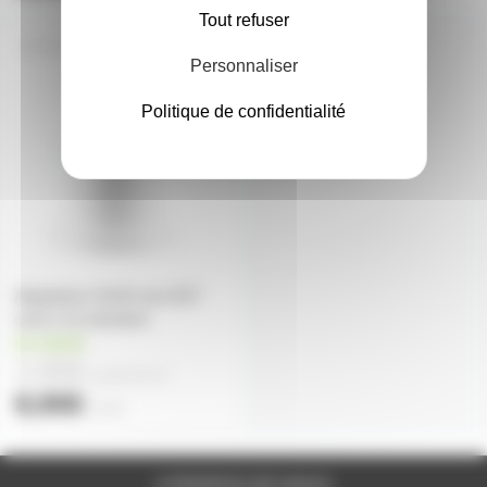
Tout refuser
GU10SUPE27
Personnaliser
Politique de confidentialité
Adaptateur GU10 vers E27
culot à vis standard
en stock
2,95€
à partir de
10
8,90€
l'unité
A PROPOS DE NOUS