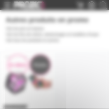
Panneau de gestion des cookies
Autres produits en promo
Voir les prix en baisse
Voir les fins de séries, destockages et modèles d'expo
Voir tous les produits en promo
LIGHTBOKS
En démo
Promo