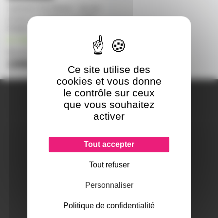
Lightboks Soundboks - Jeu de
lumière sur batterie 7 X 12W
RGBW IP65
en stock
☝️
jusqu'au 16/08/2026
199€
299€
Ce site utilise des
cookies et vous donne
le contrôle sur ceux
A PROPOS DE NOUS
que vous souhaitez
Qui sommes-nous ?
activer
Notre magasin
Mentions légales
Tout accepter
Tout refuser
SERVICES ET GARANTIES
Personnaliser
Conditions générales de vente
Données personnelles
Politique de confidentialité
Paramétrer les cookies