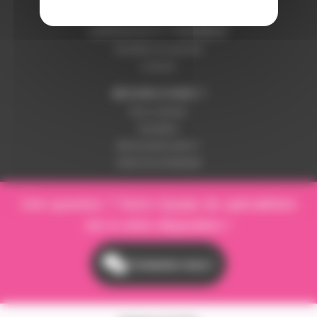
Paiement sécurisé
LIVRAISON ET PAIEMENT
Modalités de paiement
Livraison
BESOIN D'AIDE ?
Nous contacter
Inscription
Mot de passe perdu ?
Suivre ma commande
Une question ? Notre équipe de spécialistes
est à votre disposition !
Contactez-nous !