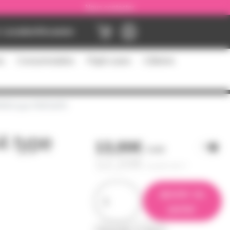
Nous contacter
Location
Occasion
es
Consommables
Flight cases
Câblerie
PAR64 type PARSAFE
4 type
13,00€
l'unité
12,20€
à partir de
4
ajouter au
panier