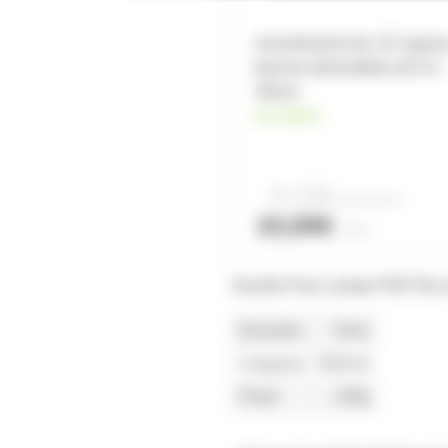
Assortiement de 127 gaine
thermo-rétractables de 8 à
30mm
en stock
9,10€
à partir de
2
10,00€
l'unité
Douille Pour Lampe PAR 56 ou 
Diametre
8mm
Longueur
940mm
Poids
190g