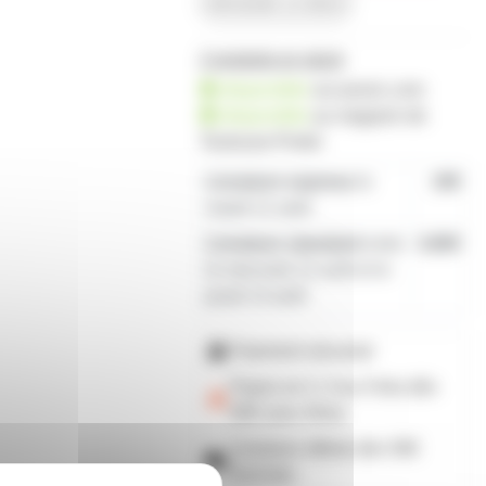
demander un devis
2 produits en stock
disponible
sur prozic.com
disponible
au
magasin de
Toulouse-Portet
Livraison express
le
19€
mardi 11 août
Livraison standard
entre
4,80€
le mercredi 12 août et le
jeudi 13 août
Paiement sécurisé
Payez en 2, 3 ou 4 fois
dès
50€
avec Alma
Livraison offerte dès 59€
d'achats