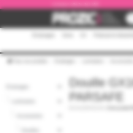
Panneau de gestion des cookies
Livraison offerte dès 59€
Éclairages
Sono
DJ
Podcast et stream
Tous nos produits
Éclairages
Luminaires
Accessoire
Douille GX
Éclairages
PARSAFE
-
Luminaires
GX16DPARSAFE
|
Fiche produit 
-
Accessoires
-
Douilles