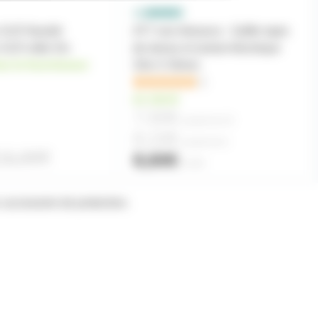
 XLR Neutrik
AT7 noir Advance - Gaffer tapis
s XLR mâle 5m
de danse et isolant électrique
ez le fournisseur
33m X 50mm
1
en stock
7,50€
à partir de
18
8,10€
à partir de
6
26,80€
8,60€
l'unité
accessoire de protection.