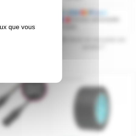
Mandats administratifs
ceux que vous
acceptés
Besoin de nous poser une
question ?
NK
GAFDAT7N
Prix en
baisse