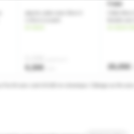
s
attache cable noire 30cm X
Câble Micro
1.25cm à scratch
femelle ver
en stock
en stock ch
0,20€
à partir de
10
26,05€
0,30€
l'unité
Par 64 avec culot GX16D en céramique. Câblage sur fils avec 