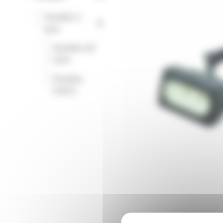
Douilles 2
-
pins
Douilles G4
-
GU4
Douilles
-
GX9.5