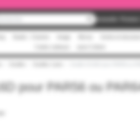
Nouveautés
Promos
ing
Studio - Claviers
Image
Micros
Scène et structur
Cartes cadeaux
pass Culture
s
Douilles
Douilles 2 pins
Douille GX16D pour PAR56 ou 
16D pour PAR56 ou PAR6
PDF