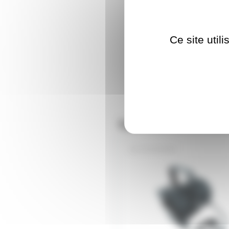
Ce site util
Nos clients ont aus
PAR38NOIR