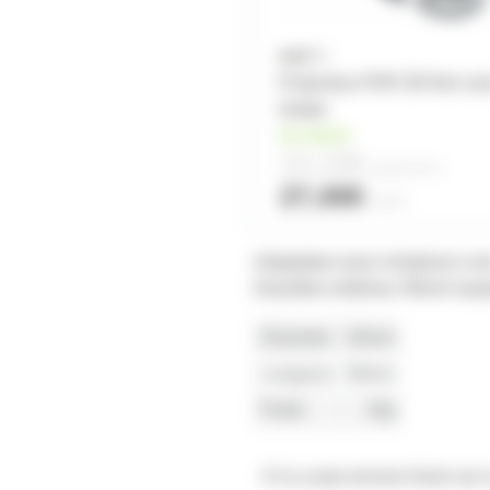
Projecteur PAR 38 Noir sa
lampe
en stock
24,10€
à partir de
4
27,40€
l'unité
Adaptateur pour remplacer une
Diamètre extérieur 40mm hau
Diametre
40mm
Longueur
66mm
Poids
16g
Il n'y a pas encore d'avis sur