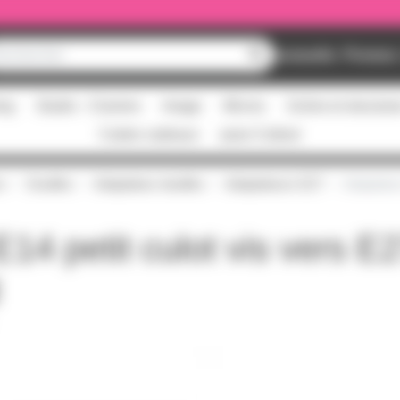
Nouveautés
Promos
ing
Studio - Claviers
Image
Micros
Scène et structur
Cartes cadeaux
pass Culture
s
Douilles
Adaptateur douilles
Adaptateurs E27
Adaptateur
14 petit culot vis vers E2