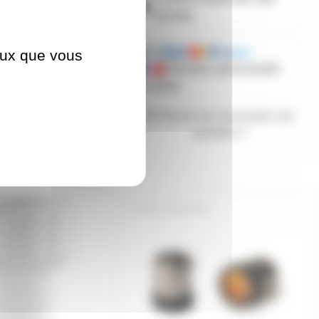
d'achats
ceux que vous
Mandats administratifs
acceptés
Besoin de nous poser une
question ?
14
BA15SSUPE14