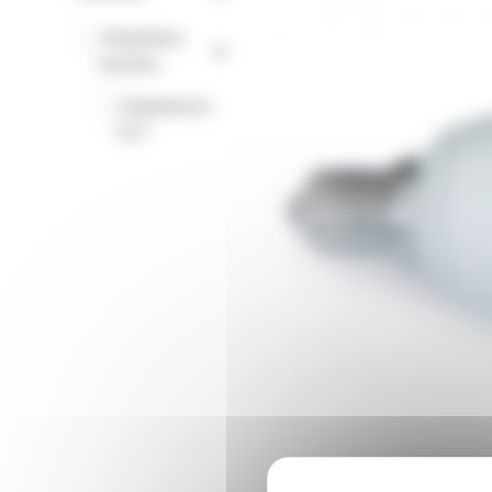
Adaptateur
-
douilles
Adaptateurs
-
E27