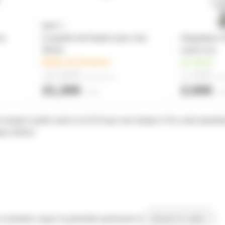
ns
Coupelle de fixation pour mat
Adaptateur 
35mm
culot à vis
délais de livraison
en stock
18,80€
2,40€
à partir de
2
à pa
21,30€
2,50€
l'unité
l'un
 lampe à petit culot à vis E14 par une lampe à Vis culot standa
teur 64mm
 ce produit, soyez la première personne à
donner le votre !