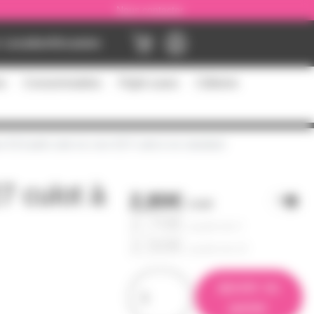
Nous contacter
Location
Occasion
es
Consommables
Flight cases
Câblerie
 E14 petit culot vis vers E27 culot à vis standard
7 culot à
2,80€
l'unité
2,70€
à partir de
4
2,50€
à partir de
10
ajouter au
panier