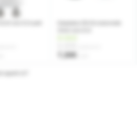
GU10 vers E14 petit
Adaptateur BA15s baïonnette
15mm vers E14
en stock
6,90€
rtir de
10
à partir de
10
7,30€
ité
l'unité
rd appelé e27