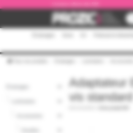
Panneau de gestion des cookies
Livraison offerte dès 59€
Éclairages
Sono
DJ
Podcast et stream
Tous nos produits
Éclairages
Luminaires
Accessoire
Adaptateur E
Éclairages
vis standard
-
Luminaires
E14SUPE27
|
Fiche produit PDF
-
Accessoires
-
Douilles