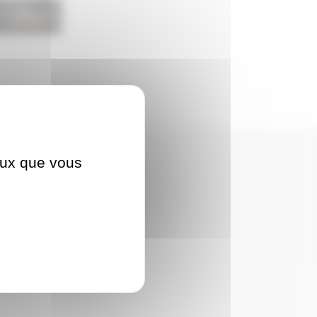
ceux que vous