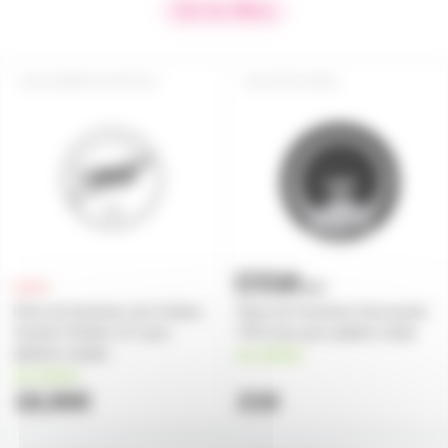
Voir les filtres
SLIPMAT-SCRATCH
SP70S-MAN
Paire de feutrines noir & blanc
Paire de Feutrines Soul power
Scratch Ortofon 12" pour
70'S man pour platine vinyle
platines vinyles
en stock
en stock
18,90€
21€