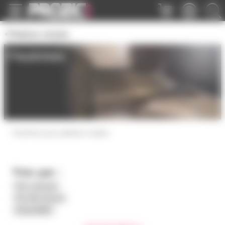
Panneau de gestion des cookies
Platines vinyles
Feutrines
Feutrines pour platines vinyles
Trier par :
Prix croissant
Prix décroissant
Disponibilité