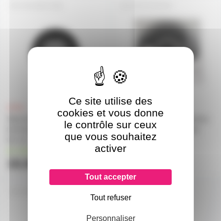
SPLIPMAT-MIX
FEUT-FSU100
Ce site utilise des
cookies et vous donne
Slipmat Mix Ortofon paire de
FSU100 Enova Hifi - Feutrine
le contrôle sur ceux
feutrines Cause I can do it in
scratch ultime prix unitaire
que vous souhaitez
the mix
en stock
activer
en stock
18,90€
14€
Tout accepter
SP70S-WOMAN
Tout refuser
Personnaliser