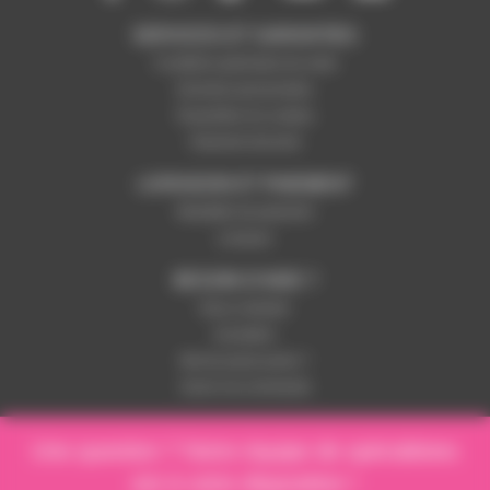
SERVICES ET GARANTIES
Conditions générales de vente
Données personnelles
Paramétrer les cookies
Paiement sécurisé
LIVRAISON ET PAIEMENT
Modalités de paiement
Livraison
BESOIN D'AIDE ?
Nous contacter
Inscription
Mot de passe perdu ?
Suivre ma commande
Une question ? Notre équipe de spécialistes
est à votre disposition !