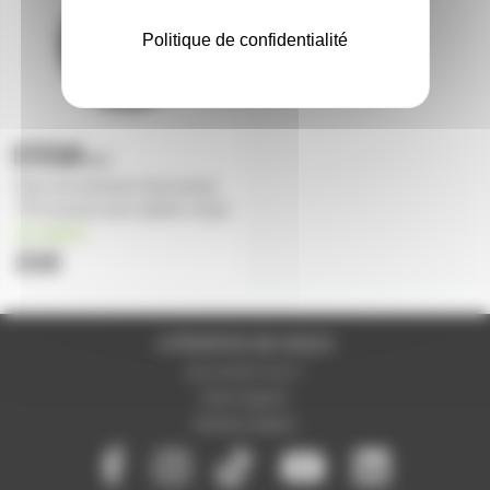
Politique de confidentialité
Paire de feutrines Soul power
70'S woman pour platine vinyle
en stock
21€
A PROPOS DE NOUS
Qui sommes-nous ?
Notre magasin
Mentions légales