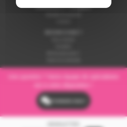
LIVRAISON ET PAIEMENT
Modalités de paiement
Livraison
BESOIN D'AIDE ?
Nous contacter
Inscription
Mot de passe perdu ?
Suivre ma commande
Une question ? Notre équipe de spécialistes
est à votre disposition !
Contactez-nous !
NEWSLETTER