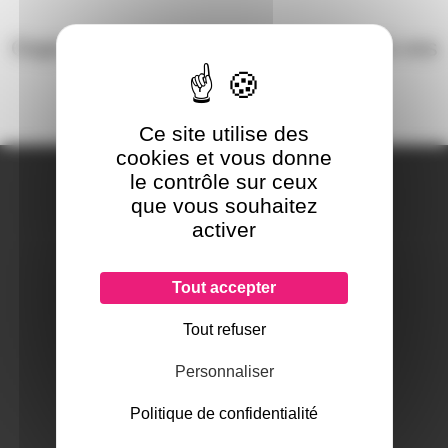
Oups, aucun produit ne correspond à vos
critères !
Ce site utilise des
cookies et vous donne
A PROPOS DE NOUS
le contrôle sur ceux
Qui sommes-nous ?
que vous souhaitez
Notre magasin
activer
Mentions légales
Tout accepter
Tout refuser
SERVICES ET GARANTIES
Conditions générales de vente
Personnaliser
Données personnelles
Politique de confidentialité
Paramétrer les cookies
Paiement sécurisé