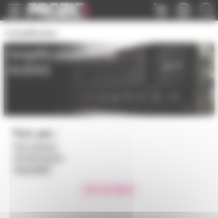
Panneau de gestion des cookies
Amplification
Amplification RAM
AUDIO
Trier par :
Prix croissant
Prix décroissant
Disponibilité
Voir les filtres