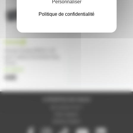
Personnaliser
Politique de confidentialité
Housse Gravity BGSS 2 LB
pour 2 pieds d'enceintes long
117cm
en stock
44€
A PROPOS DE NOUS
Qui sommes-nous ?
Notre magasin
Mentions légales