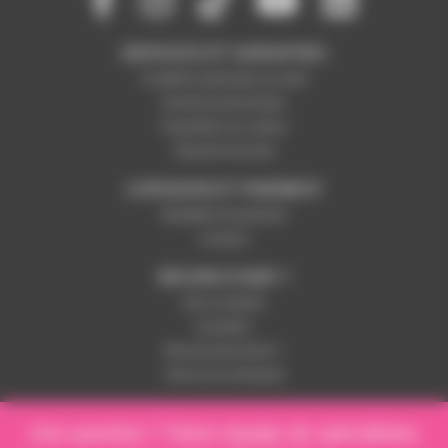
SERVICES ET GARANTIES
Conditions générales de vente
Données personnelles
Paramétrer les cookies
Paiement sécurisé
LIVRAISON ET PAIEMENT
Modalités de paiement
Livraison
BESOIN D'AIDE ?
Nous contacter
Inscription
Mot de passe perdu ?
Suivre ma commande
Une question ? Notre équipe de spécialistes