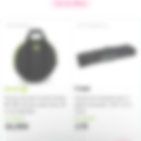
Voir les filtres
BGWB123
STANDBAG-1
Housse de base lourde Gravity
Housse de transport pour 2
BG WB 123 pour pied micro 45
pieds d'enceinte, 104 X 12 X
cm de diamètre
12cm
en stock
en stock
16,90€
17€