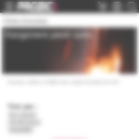
Panneau de gestion des cookies
Pieds d'enceintes
Rangement pieds sono
Housses, valises ou flights pour ranger les pieds de sono
Trier par :
Prix croissant
Prix décroissant
Disponibilité