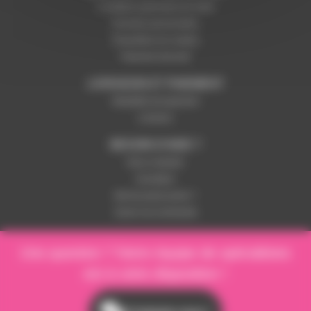
Conditions générales de vente
Données personnelles
Paramétrer les cookies
Paiement sécurisé
LIVRAISON ET PAIEMENT
Modalités de paiement
Livraison
BESOIN D'AIDE ?
Nous contacter
Inscription
Mot de passe perdu ?
Suivre ma commande
Une question ? Notre équipe de spécialistes
est à votre disposition !