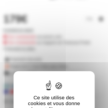
179€
0 produit en stock
Sur commande
sur prozic.com
Sur commande
au magasin de Toulouse-Portet
Demander les délais
Paiement sécurisé
Payez en 2, 3 ou 4 fois
avec Alma
Livraison offerte
Mandats administratifs acceptés
Ce site utilise des
Besoin de nous poser une question ?
cookies et vous donne