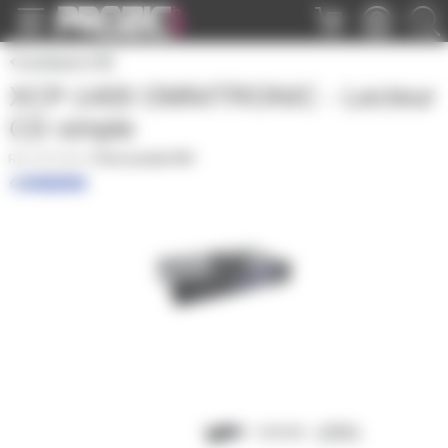
Panneau de gestion des cookies
Lecteurs CD
XCP-1400 OMNITRONIC - Lecteur
CD simple
XCP1400
|
Fiche produit PDF