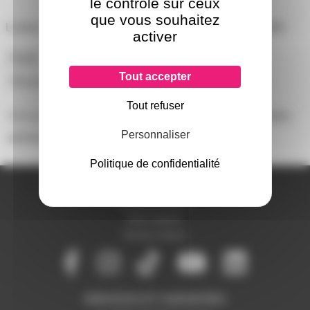
le contrôle sur ceux
que vous souhaitez
Lecteur CD simple Lecteur CD OMNITRONIC XCP-1400
activer
Poids
4068g
Tout accepter
Marque
OMNITRONIC
Tout refuser
Il n'y a pas encore d'avis sur ce produit, soyez la première
Personnaliser
personne à
donner le votre !
Politique de confidentialité
A PROPOS DE NOUS
Qui sommes-nous ?
Notre magasin
Mentions légales
SERVICES ET GARANTIES