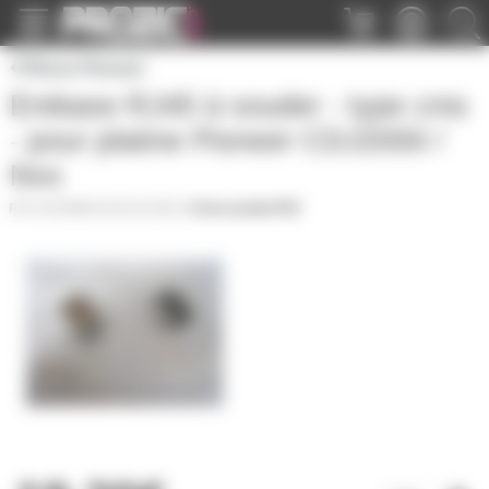
Panneau de gestion des cookies
Pièces Pioneer
Embase RJ45 à souder - type cms
- pour platine Pioneer CDJ2000 /
Nxs
SAVEMBRJ45CDJ2000
|
Fiche produit PDF