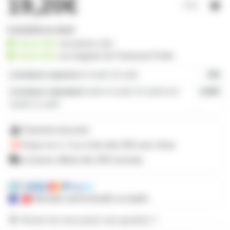
19,20€
3 produits en stock
disponible
sur prozic.com
disponible
au
magasin de Toulouse-Portet
Livraison express
le lundi 10 août
19€
Livraison standard
entre le lundi 10 août et le
4,80€
mardi 11 août
Paiement sécurisé
Payez en 2, 3 ou 4 fois
dès 50€
avec Alma
Livraison offerte dès 59€ d'achats
Mandats administratifs acceptés
Besoin de nous poser une question ?