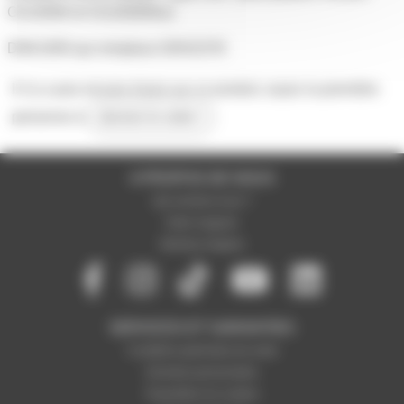
CDJ2000 et CDJ2000Nxs
DNK1650 qui remplace DKN1576
Il n'y a pas encore d'avis sur ce produit, soyez la première
personne à
donner le votre !
A PROPOS DE NOUS
Qui sommes-nous ?
Notre magasin
Mentions légales
SERVICES ET GARANTIES
Conditions générales de vente
Données personnelles
Paramétrer les cookies