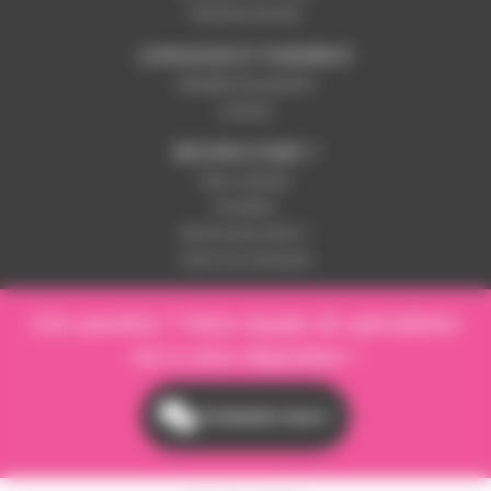
Paiement sécurisé
LIVRAISON ET PAIEMENT
Modalités de paiement
Livraison
BESOIN D'AIDE ?
Nous contacter
Inscription
Mot de passe perdu ?
Suivre ma commande
Une question ? Notre équipe de spécialistes
est à votre disposition !
Contactez-nous !