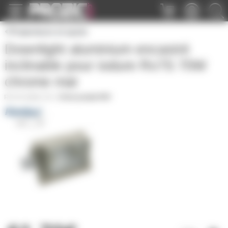
Panneau de gestion des cookies
Projecteurs et spots
Downlight aluminium encastré
inclinable pour iodure Rx7S 70W
chrome mat
DLHQIDL70C
|
Fiche produit PDF