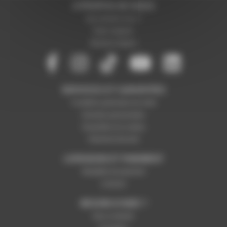
A PROPOS DE NOUS
Qui sommes-nous ?
Notre magasin
Mentions légales
SERVICES ET GARANTIES
Conditions générales de vente
Données personnelles
Paramétrer les cookies
Paiement sécurisé
LIVRAISON ET PAIEMENT
Modalités de paiement
Livraison
BESOIN D'AIDE ?
Nous contacter