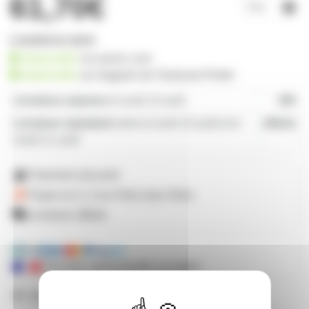
61,70€
1 produit en stock
disponible
sur prozic.com
disponible
au
magasin de Toulouse-Portet
Livraison express
le lundi 10 août
19€
Livraison standard
entre le lundi 10 août et le
offerte
mardi 11 août
Paiement sécurisé
Payez en 2, 3 ou 4 fois
avec Alma
Livraison offerte
Mandats administratifs acceptés
Besoin de nous poser une question ?