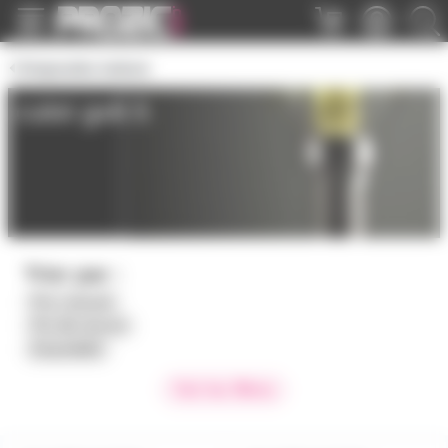
Panneau de gestion des cookies
Ampoules iodure
culot gx8.5
Trier par :
Prix croissant
Prix décroissant
Disponibilité
Voir les filtres