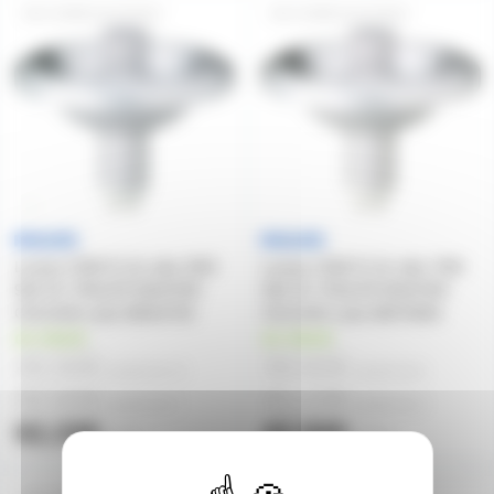
CDMR111E35W24
CDMR111E70W24
Lampe CDM R 111 elite 35W
Lampe CDM R 111 elite 70W
930 24° PHILIPS MASTER
930 24° PHILIPS MASTER
COLOUR code 68944700
COLOUR code 68970600
en stock
en stock
46,92€
39,92€
à partir de
12
à partir de
6
55,82€
41,12€
à partir de
6
à partir de
2
62,33€
42,92€
l'unité
l'unité