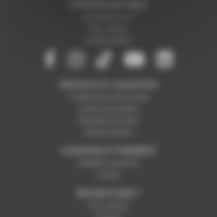
A PROPOS DE NOUS
Qui sommes-nous ?
Notre magasin
Mentions légales
SERVICES ET GARANTIES
Conditions générales de vente
Données personnelles
Paramétrer les cookies
Paiement sécurisé
LIVRAISON ET PAIEMENT
Modalités de paiement
Livraison
BESOIN D'AIDE ?
Nous contacter