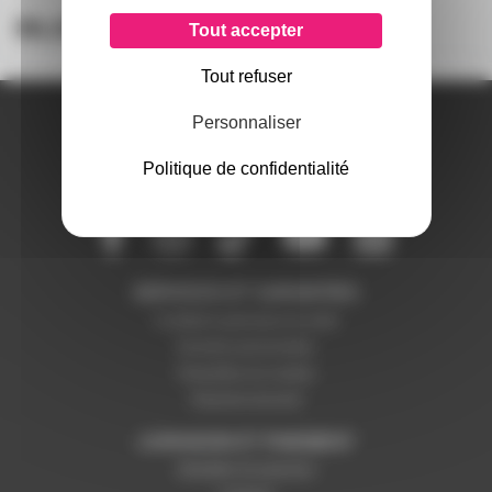
à partir de
6
86,93€
54€
Tout accepter
l'unité
Tout refuser
A PROPOS DE NOUS
Personnaliser
Qui sommes-nous ?
Notre magasin
Politique de confidentialité
Mentions légales
SERVICES ET GARANTIES
Conditions générales de vente
Données personnelles
Paramétrer les cookies
Paiement sécurisé
LIVRAISON ET PAIEMENT
Modalités de paiement