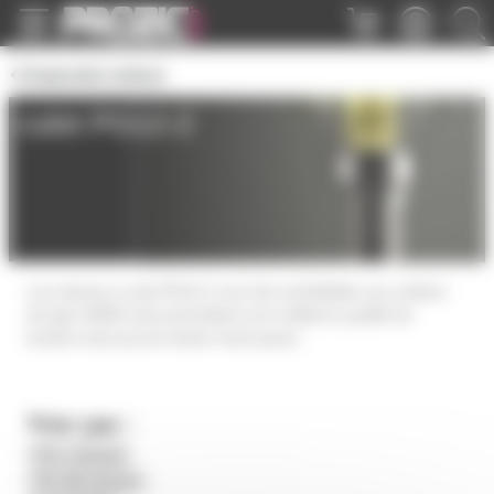
Panneau de gestion des cookies
Ampoules iodure
culot PG12-2
Les iodures à culot PG12-2 son très semblables aux sodium
de type SDWt mais permettent une meilleure qualité de
lumière ainsi qu'une teinte moins jaune
Trier par :
Prix croissant
Prix décroissant