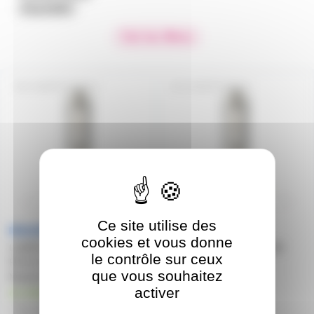
Disponibilité
Voir les filtres
CDMTP150W942
CDMTP70W830
Ce site utilise des
cookies et vous donne
LAMPE CDM-TP 150W 942
LAMPE CDM-TP 70W 830
le contrôle sur ceux
PGX12-2 PHILIPS
PGX12-2 PHILIPS
que vous souhaitez
Mastercolour
Mastercolour
activer
en stock
en stock
79,62€