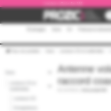
Panneau de gestion des cookies
Livraison offerte dès 59€
Éclairages
Sono
DJ
Podcast et stream
Tous nos produits
Sono
Lecteurs CD et multimédia
A
Antenne vol
Sono
raccord coax
Lecteurs CD et
-
multimédia
ANTFMVOL
|
Fiche produit PDF
-
Lecteurs CD
-
Enregistreurs