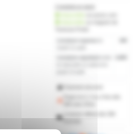
2 produits en stock
disponible
sur prozic.com
disponible
au
magasin de
Toulouse-Portet
Livraison express
le
19€
mardi 11 août
Livraison standard
entre
4,80€
le mercredi 12 août et le
jeudi 13 août
Paiement sécurisé
Payez en 2, 3 ou 4 fois
dès
50€
avec Alma
Livraison offerte dès 59€
d'achats