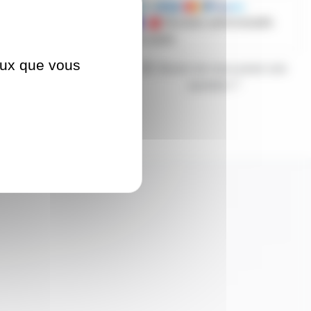
Mandats administratifs
acceptés
ceux que vous
Besoin de nous poser une
question ?