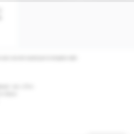
5
e
 avec raccord coaxial pour la réception radio
ement : env. 1,75 m
 cm chacun