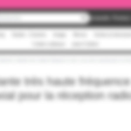
Nouveautés
Promos
ing
Studio - Claviers
Image
Micros
Scène et structur
Cartes cadeaux
pass Culture
ntenne volante très haute fréquence avec raccord coaxial pour la réc
ante très haute fréquenc
ial pour la réception radi