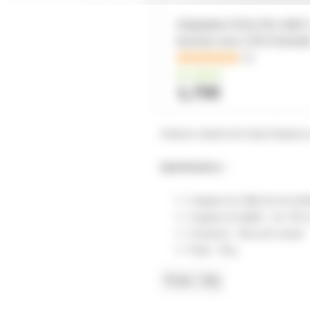
Adaptateur fiche DIn mâle 
broches vers 2 RCA femell
16
en stock
1,70€
Antenne volante très haute fréquence
Spécifications :
Longueur du câble de raccord
Longueur du dipôle : env. 80
Connexion : Raccord coaxial
Poids : 59 g
Poids
59g