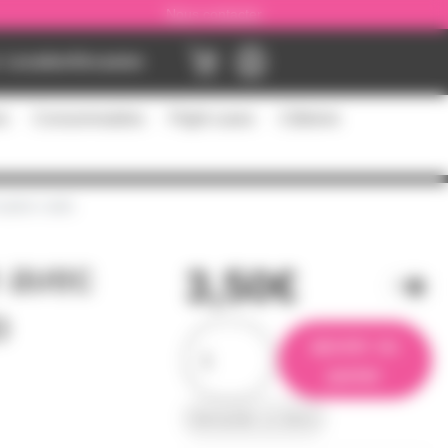
Nous contacter
Location
Occasion
es
Consommables
Flight cases
Câblerie
eption radio
e avec
3,50€
o
ajouter au
panier
demander un devis