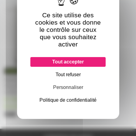
SB903
Ce site utilise des
cookies et vous donne
le contrôle sur ceux
que vous souhaitez
activer
Tout accepter
Tout refuser
Batterie Lithium rechargeable
Shure SB903 pour micro
Personnaliser
SLXD1 et SLXD2
en stock chez le
Politique de confidentialité
fournisseur
58€