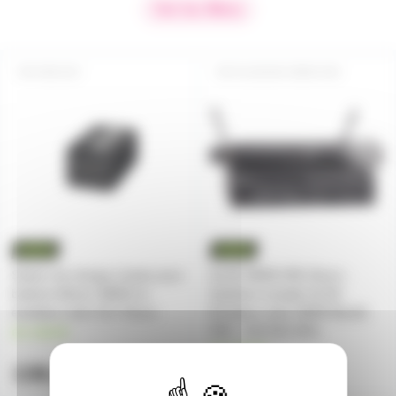
Voir les filtres
SBC203
SLXD24E-SM58-H56
Station de charge à baies pour
SLXD SM58-H56 Shure -
batterie lithium SB903 et
Système complet SLXD
emetteur main SLX Shure
Emetteur main SM58 Bande
H56 - 518-562 MHz
en stock
en stock
138,14€
743€