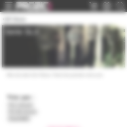
Panneau de gestion des cookies
HF Shure
Serie SLX
Miro de série SLX Shure. Parmi les premier micro pro
Trier par :
Prix croissant
Prix décroissant
Disponibilité