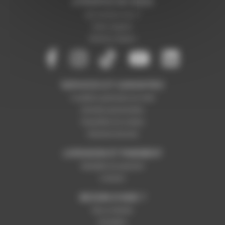
A PROPOS DE NOUS
Qui sommes-nous ?
Notre magasin
Mentions légales
SERVICES ET GARANTIES
Conditions générales de vente
Données personnelles
Paramétrer les cookies
Paiement sécurisé
LIVRAISON ET PAIEMENT
Modalités de paiement
Livraison
BESOIN D'AIDE ?
Nous contacter
Inscription