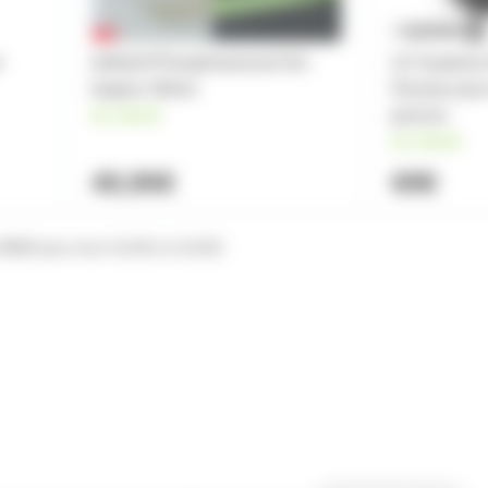
r
Adhésif Phosphorescent 5m
LD Systems
largeur 28mm
Housse pour
en stock
pouces
en stock
40,90€
69€
e SB903 pour micro SLXD1 et SLXD2