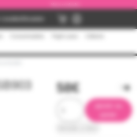
Nous contacter
Location
Occasion
es
Consommables
Flight cases
Câblerie
1 et SLXD2
 SB903
58€
ajouter au
panier
demander un devis