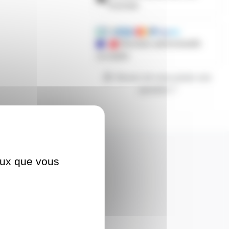
d'achats
Mandats administratifs
acceptés
Besoin de nous poser une
question ?
ceux que vous