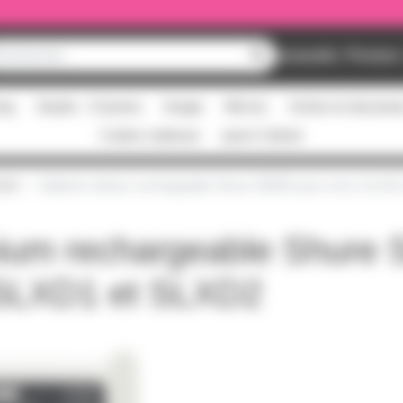
Nouveautés
Promos
ing
Studio - Claviers
Image
Micros
Scène et structur
Cartes cadeaux
pass Culture
SLX
Batterie Lithium rechargeable Shure SB903 pour micro SLXD
thium rechargeable Shure
 SLXD1 et SLXD2