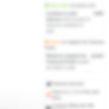
disponible
sur prozic.com
Livraison à votre
4,80€
adresse
entre le jeudi 13
août et le vendredi 14
août
délais
au
magasin de Toulouse-
Portet
Retrait au magasin de
gratuit
Toulouse-Portet
à partir
du mardi 11 août
Paiement sécurisé
Payez en 2, 3 ou 4 fois
avec
Alma
Livraison offerte dès 59€