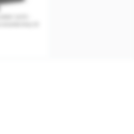
 ANNY 10 PC -
 enceinte Anny 10