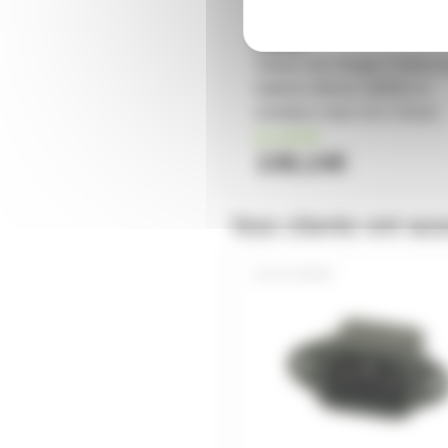
Station de charge à baies 
batterie lithium SB903 et
emetteur main SLX Shure
en stock
138,14€
Nos clients ont aus
IECMEMB