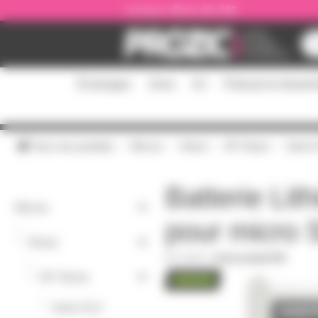
Panneau de gestion des cookies
Livraison offerte dès 59€
Éclairages
Sono
DJ
Podcast et stream
Tous nos produits
Micros
Shure
HF Shure
Serie 
Batterie Li
Micros
pour micro
-
Shure
SB903
|
Fiche produit PDF
-
HF Shure
-
Serie SLX