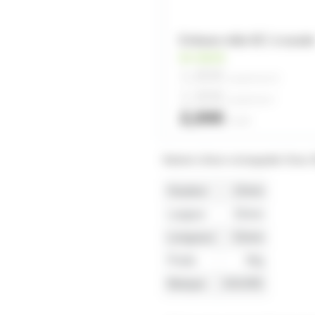
Embase mâle IEC à soude
en stock
1,80€
à partir de
10
1,90€
à partir de
4
2,00€
l'unité
Batterie Lithium rechargeable Shur
Hauteur
15mm
Largeur
33mm
Longueur
53mm
Poids
30g
Marque
SHURE