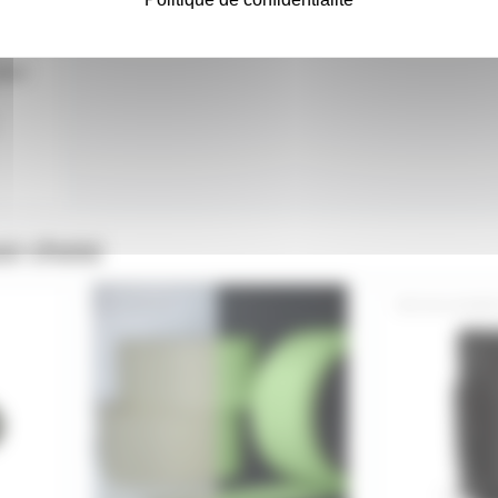
pour
si choisi
GAFPHO
AH-LDANN