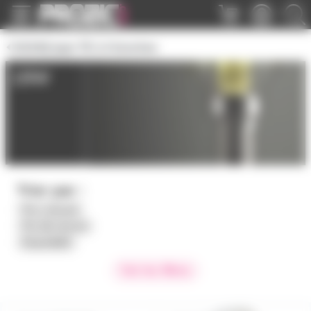
Panneau de gestion des cookies
GX24Q type TE à 4 broches
18W
Trier par :
Prix croissant
Prix décroissant
Disponibilité
Voir les filtres