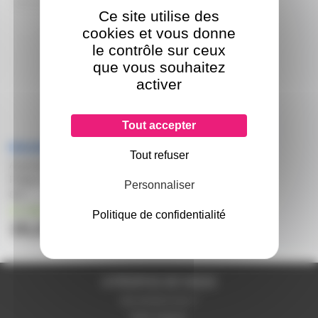
PLT18W827-4P
Ce site utilise des
cookies et vous donne
le contrôle sur ceux
que vous souhaitez
activer
Tout accepter
Tout refuser
Ampoule éco fluocompacte
Philips PL-T 4P GX24q-2 18W
Personnaliser
827
en stock
Politique de confidentialité
15,23€
A PROPOS DE NOUS
Qui sommes-nous ?
Notre magasin