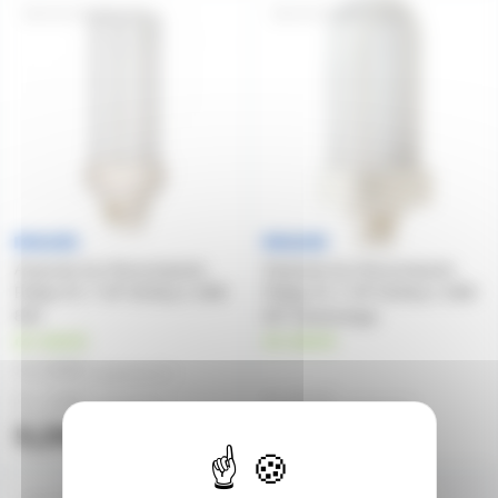
PLT18W840-4P
PLT18W827-4P-D
Ampoule éco fluocompacte
Ampoule éco fluocompacte
Philips PL-T 4P GX24q-2 18W
Philips PL-T 4P GX24q-2 18W
840
827 Destockage
en stock
en stock
4,58€
à partir de
10
5,18€
5,82€
à partir de
4
à partir de
5
9,29€
9,72€
l'unité
l'unité