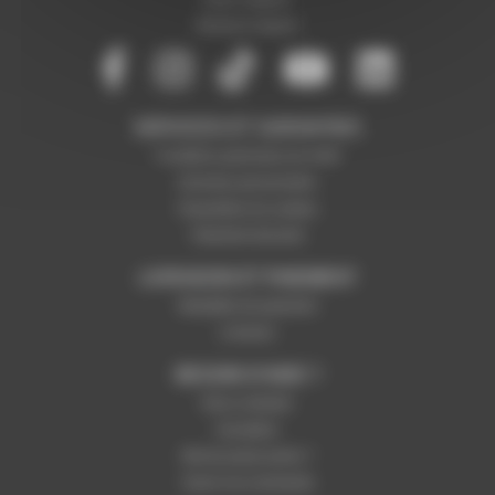
Mentions légales
SERVICES ET GARANTIES
Conditions générales de vente
Données personnelles
Paramétrer les cookies
Paiement sécurisé
LIVRAISON ET PAIEMENT
Modalités de paiement
Livraison
BESOIN D'AIDE ?
Nous contacter
Inscription
Mot de passe perdu ?
Suivre ma commande