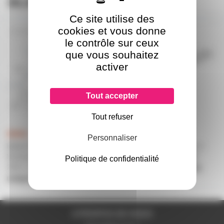
38,40€
55,10€
l'unité
Ce site utilise des
cookies et vous donne
BALLAST1X26-42
BALLASTT514-35
le contrôle sur ceux
que vous souhaitez
activer
Tout accepter
Tout refuser
Personnaliser
Ballast OSRAM Quicktronic
Ballast electronique pour 2
Multiwatt pour 1 lampe fluo de
tubes fho de 14W à 35W
Politique de confidentialité
26W à 42W
uniquement sur devis
uniquement sur devis
A PROPOS DE NOUS