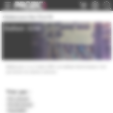
Panneau de gestion des cookies
Ballast pour fluo T5 et T8
Ballast 32W
Ballast pour 1 ou 2 tubes 32W. Les ballasts électroniques n'ont
pas besoin de starters externes
Trier par :
Prix croissant
Prix décroissant
Disponibilité