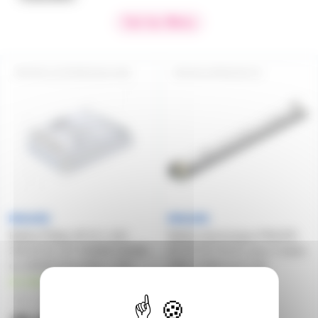
Voir les filtres
BALLASTHFR2X26-42W
BALHFRI2X28-54
Ballast Philips HF-R 1-10V
Ballast electronique PHILIPS
226-42 PL-C/T 2X26W 2X32W
HF-Ri TD TL5 E+ pour 2 tubes
ou 2X42W dimmable 1-10V
28W à 54W touch dali
en stock
en stock
32,20€
à partir de
2