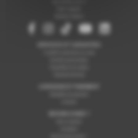
Qui sommes-nous ?
Notre magasin
Mentions légales
SERVICES ET GARANTIES
Conditions générales de vente
Données personnelles
Paramétrer les cookies
Paiement sécurisé
LIVRAISON ET PAIEMENT
Modalités de paiement
Livraison
BESOIN D'AIDE ?
Nous contacter
Inscription
Mot de passe perdu ?