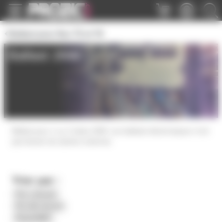
Panneau de gestion des cookies
Ballast pour fluo T5 et T8
Ballast 26W
Ballast pour 1 ou 2 tubes 26W. Les ballasts électroniques n'ont
pas besoin de starters externes
Trier par :
Prix croissant
Prix décroissant
Disponibilité