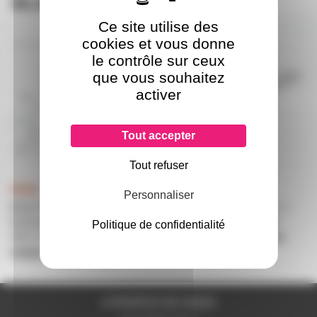
38,40€
24,60€
l'unité
Ce site utilise des
cookies et vous donne
BALLAST1X26-42
BALLASTT514-35
le contrôle sur ceux
que vous souhaitez
activer
Tout accepter
Tout refuser
Personnaliser
Ballast OSRAM Quicktronic
Ballast electronique pour 2
Multiwatt pour 1 lampe fluo de
tubes fho de 14W à 35W
Politique de confidentialité
26W à 42W
uniquement sur devis
uniquement sur devis
A PROPOS DE NOUS