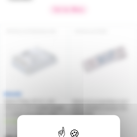
Voir les filtres
BALLASTHFR2X26-42W
BALLAST26W
Ballast Philips HF-R 1-10V
Ballast ferromagnétique pour
226-42 PL-C/T 2X26W 2X32W
tubes 18/20W et lampes fluo
ou 2X42W dimmable 1-10V
18/24/26W
en stock
2
32,20€
en stock
à partir de
2