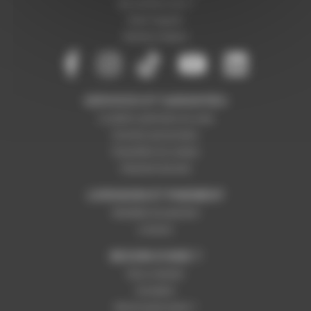
Qui sommes-nous ?
Notre magasin
Mentions légales
SERVICES ET GARANTIES
Conditions générales de vente
Données personnelles
Paramétrer les cookies
Paiement sécurisé
LIVRAISON ET PAIEMENT
Modalités de paiement
Livraison
BESOIN D'AIDE ?
Nous contacter
Inscription
Mot de passe perdu ?