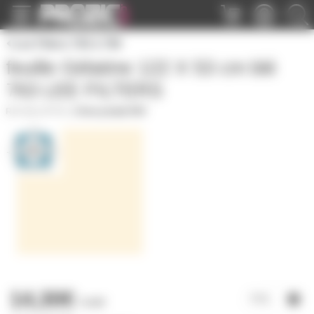
Panneau de gestion des cookies
Lee Filters 700 à 799
feuille Gélatine 122 X 53 cm blé
763 LEE FILTERS
GELATF763
|
Fiche produit PDF
14,30€
l'unité