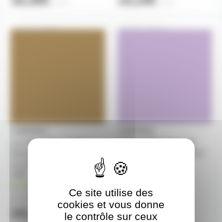
16,30€
14,10€
l'unité
l'unité
GELATF208
GELATF136
Lee Filters 208 - Feuille
LEE FILTERS 136 feuille
Gélatine 122 X 53 cm
Gélatine 122 X 53 cm PALE
correcteur Full C.T. Orange +
LAVANDE 136
.6ND
en stock
en stock
Ce site utilise des
13,30€
13,90€
à partir de
2
à partir de
2
cookies et vous donne
14,10€
15,30€
le contrôle sur ceux
l'unité
l'unité