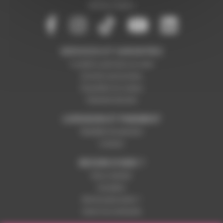
Mentions légales
SERVICES ET GARANTIES
Conditions générales de vente
Données personnelles
Paramétrer les cookies
Paiement sécurisé
LIVRAISON ET PAIEMENT
Modalités de paiement
Livraison
BESOIN D'AIDE ?
Nous contacter
Inscription
Mot de passe perdu ?
Suivre ma commande