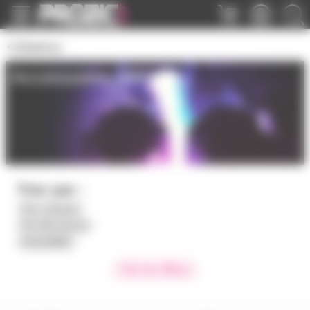
Panneau de gestion des cookies
Gélatines
Accessoires MR16
Trier par :
Prix croissant
Prix décroissant
Disponibilité
Voir les filtres