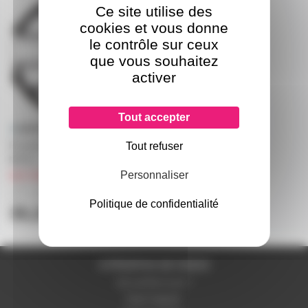
Ce site utilise des
cookies et vous donne
le contrôle sur ceux
que vous souhaitez
activer
Tout accepter
Paralume à clipser pour lampe
Tout refuser
MR16 - couleur noir
Personnaliser
sur commande
27,90€
à partir de
4
Politique de confidentialité
35,29€
l'unité
A PROPOS DE NOUS
Qui sommes-nous ?
Notre magasin