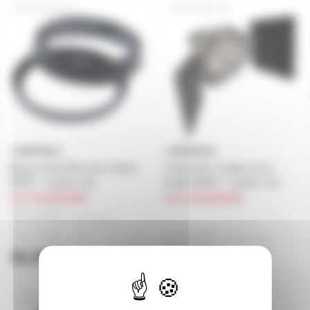
PF-MR16-N
CF-MR16-N
Bague porte filtre pour lampe
Coupe-flux à clipser pour
MR16 - couleur noir
lampe MR16 - couleur noir
sur commande
sur commande
25,50€
à partir de
4
23,03€
27,90€
l'unité
à partir de
4
32,89€
35,29€
l'unité
l'unité
PL-MR16-N