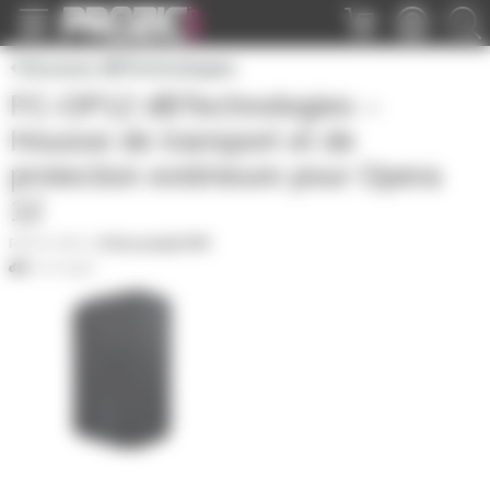
Panneau de gestion des cookies
Housses dBTechnologies
FC-OP12 dBTechnologies –
Housse de transport et de
protection extérieure pour Opera
12
FC-OP12
|
Fiche produit PDF