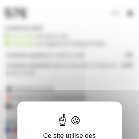
57€
1 produit en stock
disponible
sur prozic.com
disponible
au
magasin de Toulouse-Portet
Livraison express
le mardi 11 août
19€
Livraison standard
entre le mercredi 12 août et le
4,80€
jeudi 13 août
Paiement sécurisé
Payez en 2, 3 ou 4 fois
avec Alma
Livraison offerte dès 59€ d'achats
Mandats administratifs acceptés
Ce site utilise des