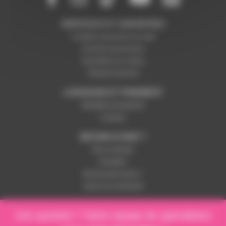
SERVICES ET GARANTIES
Conditions générales de vente
Données personnelles
Paramétrer les cookies
Paiement sécurisé
LIVRAISON ET PAIEMENT
Modalités de paiement
Livraison
BESOIN D'AIDE ?
Nous contacter
Inscription
Mot de passe perdu ?
Suivre ma commande
Une question ? Notre équipe de spécialistes