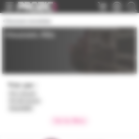
Panneau de gestion des cookies
Housses enceintes
Housses Alto
Trier par :
Prix croissant
Prix décroissant
Disponibilité
Voir les filtres