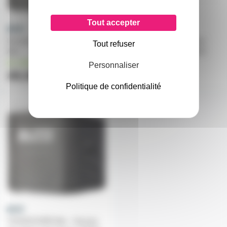
Tout accepter
Housse de Protection TS12S
Housse de protection pour
Tout refuser
Alto
enceinte active Alto TS415
en stock
en stock
Personnaliser
49,99€
35€
36€
Politique de confidentialité
TS15S-CVR
TS15SCOVER Alto - Housse