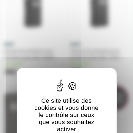
Housse de protection pour
Housse de protection pour
enceinte active Alto TS408
enceinte active Alto TS412
en stock
en stock
36€
36€
TS12SCOVER
TS415-CVR
Prix en
Ce site utilise des
baisse
cookies et vous donne
le contrôle sur ceux
que vous souhaitez
activer