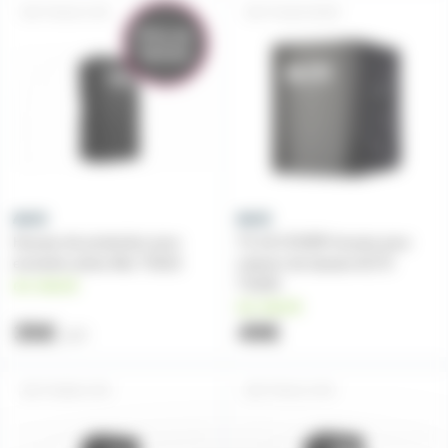
TS410-CVR
TS18COVER
Prix en
baisse
Housse de protection pour
TS 18 COVER housse pour
enceinte active Alto TS410
caisson de basses ALTO
TS18S
en stock
en stock
35€
49€
36€
TS408-CVR
TS412-CVR