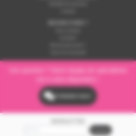
Modalités de paiement
Livraison
BESOIN D'AIDE ?
Nous contacter
Inscription
Mot de passe perdu ?
Suivre ma commande
Une question ? Notre équipe de spécialistes
est à votre disposition !
Contactez-nous !
NEWSLETTER
S'inscrire