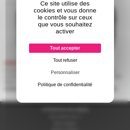
Ce site utilise des
CVR-MALIBU108L
CVR-MALIBU215P
cookies et vous donne
le contrôle sur ceux
que vous souhaitez
activer
Tout accepter
Tout refuser
Housse de transport pour
Housse de transport pour
Personnaliser
enceinte autonome Fonestar
enceinte autonome Fonestar
Malibu 108L
Malibu 215P
Politique de confidentialité
uniquement sur devis
uniquement sur devis
A PROPOS DE NOUS
Qui sommes-nous ?
Notre magasin