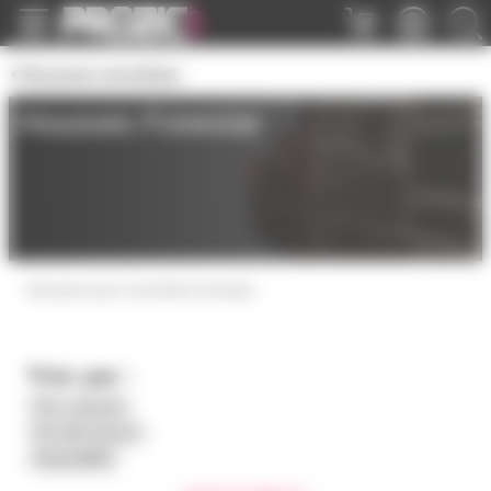
Panneau de gestion des cookies
Housses enceintes
Housses Fonestar
Housses pour enceintes fonestar
Trier par :
Prix croissant
Prix décroissant
Disponibilité