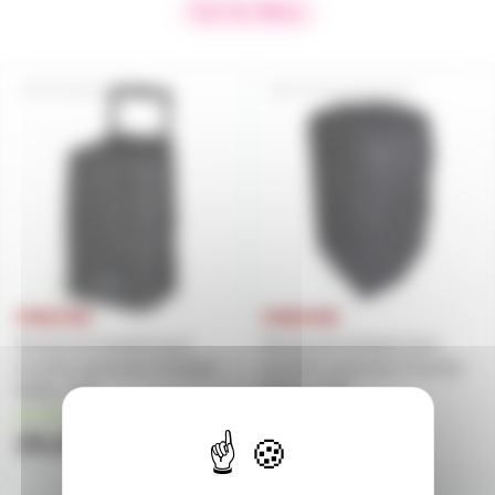
Voir les filtres
CVR-MALIBU110L
CVR-MALIBU212P
Housse de transport pour
Housse de transport pour
enceinte autonome Fonestar
enceinte autonome Fonestar
Malibu 110L
Malibu 212P
en stock
en stock
29,50€
39,60€