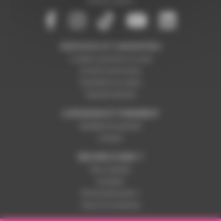
Mentions légales
SERVICES ET GARANTIES
Conditions générales de vente
Données personnelles
Paramétrer les cookies
Paiement sécurisé
LIVRAISON ET PAIEMENT
Modalités de paiement
Livraison
BESOIN D'AIDE ?
Nous contacter
Inscription
Mot de passe perdu ?
Suivre ma commande