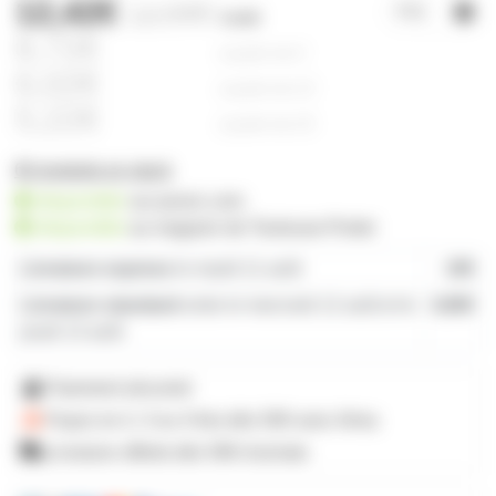
12,42€
12,56€
l'unité
8,72€
à partir de
6
6,02€
à partir de
10
5,22€
à partir de
25
60 produits en stock
disponible
sur prozic.com
disponible
au
magasin de Toulouse-Portet
Livraison express
le mardi 11 août
19€
Livraison standard
entre le mercredi 12 août et le
4,80€
jeudi 13 août
Paiement sécurisé
Payez en 2, 3 ou 4 fois
dès 50€
avec Alma
Livraison offerte dès 59€ d'achats