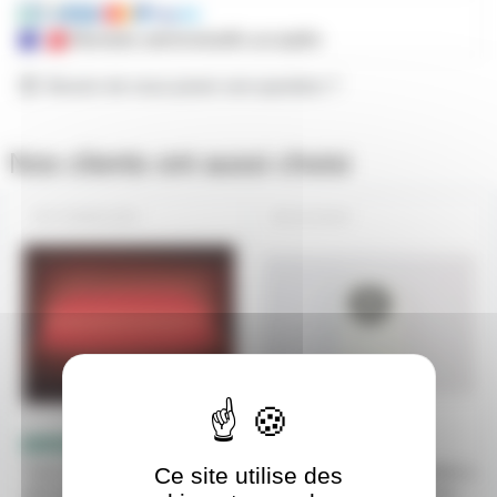
Mandats administratifs acceptés
Besoin de nous poser une question ?
Nos clients ont aussi choisi
F36WG13RO
G13SUP
Ce site utilise des
Tube fluo Sylvania 36W
Douille clipsable sur reglette à
26X1200mm ROUGE code
verrouillage pour tube néon