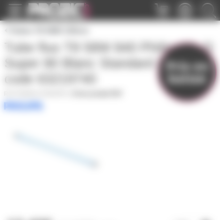
Panneau de gestion des cookies
Tubes T8 58W 150cm
Tube fluo T8 58W 840 Philips TL-D
Super 80 Blanc Standard Luxe
Prix en
baisse
code 63219740
F58WG13T8840PH
|
Fiche produit PDF