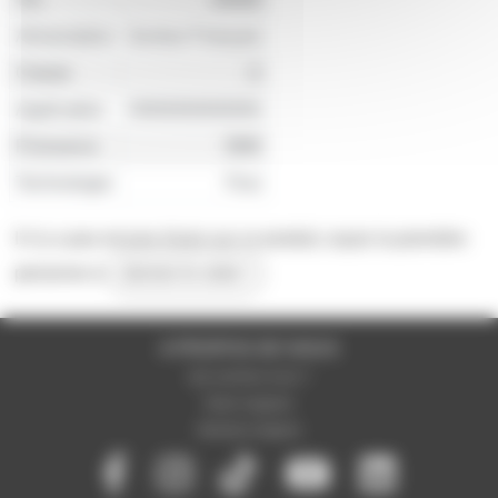
Alimentation
Secteur Français
Classe
A
Application
ONNNNNNNNN
Puissance
58W
Technologie
Fluo
Il n'y a pas encore d'avis sur ce produit, soyez la première
personne à
donner le votre !
A PROPOS DE NOUS
Qui sommes-nous ?
Notre magasin
Mentions légales