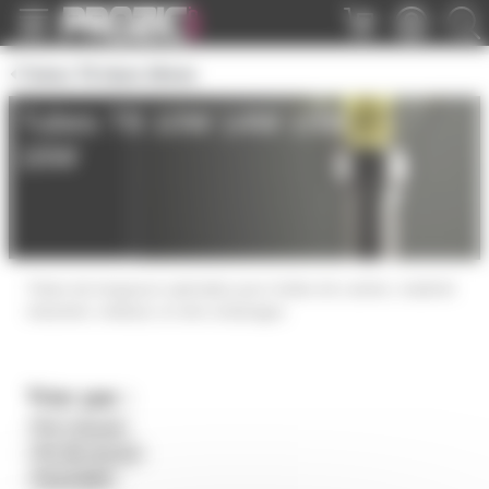
Panneau de gestion des cookies
Tubes T8 diam 26mm
Tubes T8 10W 14W 15W
16W
Tubes de longueurs spéciales pour hottes de cuisine, matériel
industriel, médical, et retro éclairages
Trier par :
Prix croissant
Prix décroissant
Disponibilité