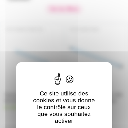
Voir les filtres
F16WG13T8827OS
F16WECO840
Ce site utilise des
Tube fluo OSRAM T8 16W 827
Tube fluo Master tl-d eco 16W
cookies et vous donne
26X720mm
840 Philips Blanc Standard
le contrôle sur ceux
code 26861740
en stock
que vous souhaitez
en stock
5,17€
activer
à partir de
25