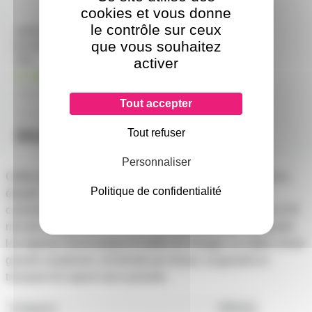
cookies et vous donne
le contrôle sur ceux
cable DMX 110ohms XLR 5
que vous souhaitez
broches male Femelle IP65
10m
activer
en stock
20,40€
à partir de
4
Tout accepter
22,50€
à partir de
2
24,00€
Tout refuser
l'unité
Personnaliser
Câble pour liaisons symétriques au niveau ligne ou micro,
Politique de confidentialité
équipé, comme les câbles de la Série K4MFP, d'un
connecteur XLR femelle et d'un connecteur jack stéréo 6,35
mm de marque REAN ©. Un choix optimal pour transporter
les signaux micro jusqu'à la table de mixage. Le câble, d'une
grande souplesse, est blindé par tresse, et garantit un
transport du signal sans parasite.
Longueur
600mm