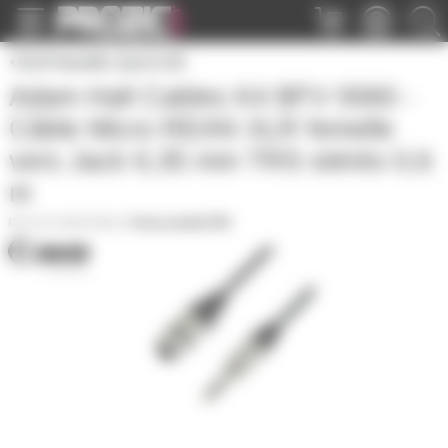
Panneau de gestion des cookies
XLR femelle Jack 6.35
Adam Hall Cables K4 BFV 0060 -
Câble Micro REAN XLR femelle
vers Jack 6,35 mm TRS stéréo 0,6
m
AH-K4BFV0060
|
Fiche produit PDF