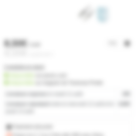
8,50€
l'unité
8,00€
à partir de
4
2 produits en stock
disponible
sur prozic.com
disponible
au
magasin de Toulouse-Portet
Livraison express
le mardi 11 août
19€
Livraison standard
entre le mercredi 12 août et le
4,80€
jeudi 13 août
Paiement sécurisé
Payez en 2, 3 ou 4 fois
dès 50€
avec Alma