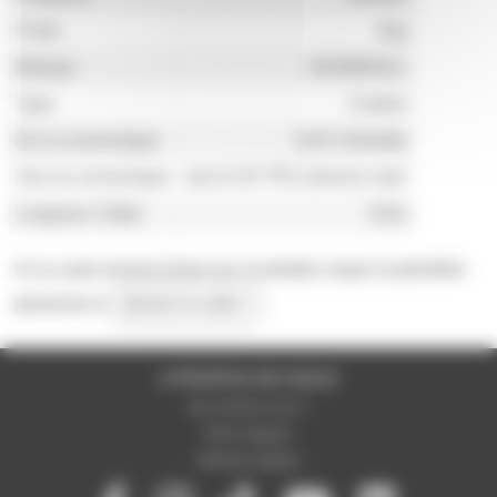
Poids
92g
Marque
ADAMHALL
Type
Cordon
De la connectique
XLR 3 femelle
Vers la connectique
Jack 6.35 TRS (stereo) male
Longueur Câble
0.6m
Il n'y a pas encore d'avis sur ce produit, soyez la première
personne à
donner le votre !
A PROPOS DE NOUS
Qui sommes-nous ?
Notre magasin
Mentions légales