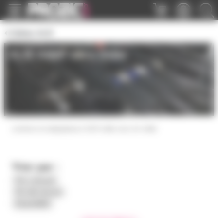
Panneau de gestion des cookies
Câbles XLR
XLR mâle vers mâle
cordons et adaptateurs XLR mâle vers xlr mâle
Trier par :
Prix croissant
Prix décroissant
Disponibilité