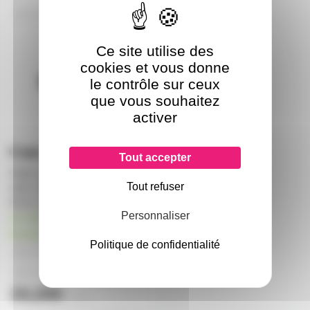
AH-K5DMM0020
Ce site utilise des
cookies et vous donne
le contrôle sur ceux
que vous souhaitez
activer
Tout accepter
Câble adaptateur XLR 3 points
Tout refuser
mâle vers XLR 3 points mâle
fiches neutrik 20cm
Personnaliser
en stock chez le
fournisseur
Politique de confidentialité
16,70€
à partir de
10
18,40€
à partir de
4
19,20€
l'unité