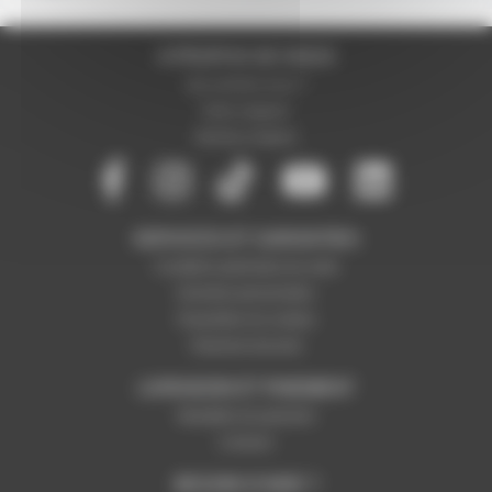
A PROPOS DE NOUS
Qui sommes-nous ?
Notre magasin
Mentions légales
SERVICES ET GARANTIES
Conditions générales de vente
Données personnelles
Paramétrer les cookies
Paiement sécurisé
LIVRAISON ET PAIEMENT
Modalités de paiement
Livraison
BESOIN D'AIDE ?