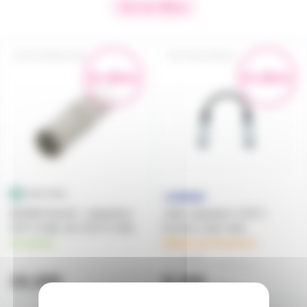
Voir les filtres
XLR3MXLR3M
CBLXLRM-M
En démo
En démo
NA3MM Neutrik - adaptateur
cable adaptateur XLR 3
XLR 3 mâle vers XLR 3 mâle
broches male male
en stock
délais de livraison
7,30€
à partir de
4
10,30€
8,30€
l'unité