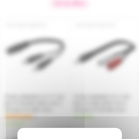
Voir les filtres
CORD2J3MMJ3SF
CORDJ3SM2J3SF
Cordon adaptateur en Y 1 mini
Cordon adaptateur en 1 mini
jack 3.5 femelle stéréo vers 2
jack 3.5 mâle stéréo vers 2
mini jack 3.5 mâle mono
mini jack 3.5 femelle mono
2
en stock
en stock
1,20€
à partir de
2