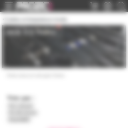
Panneau de gestion des cookies
Cables et Adaptateurs Audio
Jack 3.5 mono
Fiche mono en mini jack 3.5mm
Trier par :
Prix croissant
Prix décroissant
Disponibilité