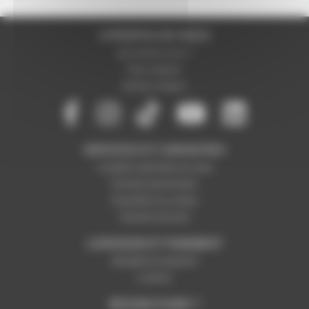
A PROPOS DE NOUS
Qui sommes-nous ?
Notre magasin
Mentions légales
SERVICES ET GARANTIES
Conditions générales de vente
Données personnelles
Paramétrer les cookies
Paiement sécurisé
LIVRAISON ET PAIEMENT
Modalités de paiement
Livraison
BESOIN D'AIDE ?