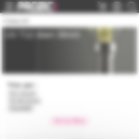
Panneau de gestion des cookies
Tubes UV
UV T12 diam 38mm
Trier par :
Prix croissant
Prix décroissant
Disponibilité
Voir les filtres