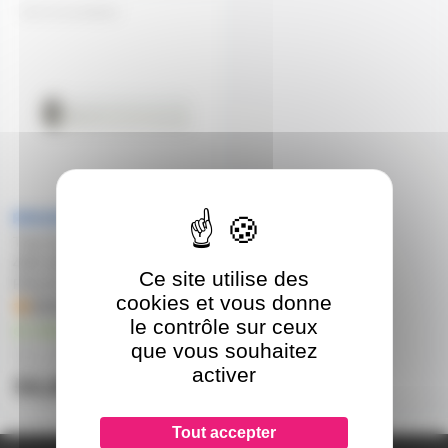
FLTLK40W10
Tube fluo UVA avec reflecteur
40W 38X590mm TL-K 40W
Ce site utilise des
PHILIPS
cookies et vous donne
1
le contrôle sur ceux
en stock
que vous souhaitez
51,90€
à partir de
4
activer
54,80€
l'unité
Tout accepter