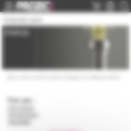
Panneau de gestion des cookies
Ampoules spots
PAR20
Spot à culot à vis E27 par20 est équipé d'un réflecteur 63mm
Trier par :
Prix croissant
Prix décroissant
Disponibilité