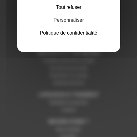
A PROPOS DE NOUS
Tout refuser
Qui sommes-nous ?
Notre magasin
Personnaliser
Mentions légales
Politique de confidentialité
SERVICES ET GARANTIES
Conditions générales de vente
Données personnelles
Paramétrer les cookies
Paiement sécurisé
LIVRAISON ET PAIEMENT
Modalités de paiement
Livraison
BESOIN D'AIDE ?
Nous contacter
Inscription