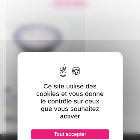
Voir les filtres
PAR20LED4K
Ce site utilise des
cookies et vous donne
Ampoule PAR20 à leds 2W
le contrôle sur ceux
Blanc neutre 4000K 230V
que vous souhaitez
en stock
activer
20,12€
Tout accepter