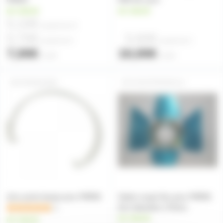
en stock
en stock
5,10€
à partir de
10
5,70€
5,60€
à partir de
4
à partir de
5
7,00€
10,00€
l'unité
l'unité
PAR56JONC
VOLETPAR56ALU
Jonc porte lampe pour PAR56
Volets coupe flux pour PAR56
ALU diamètre 170mm
1
en stock
en stock