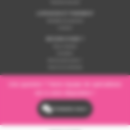
Paiement sécurisé
LIVRAISON ET PAIEMENT
Modalités de paiement
Livraison
BESOIN D'AIDE ?
Nous contacter
Inscription
Mot de passe perdu ?
Suivre ma commande
Une question ? Notre équipe de spécialistes
est à votre disposition !
Contactez-nous !