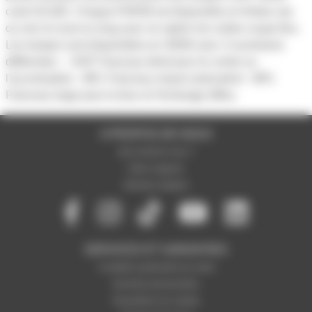
culot GX16D. Chaque PAR56 est disponible en finition alu
ou noir et court ou long avec en option les volets coupe-flux.
Les lampes sont disponibles en 300W avec 3 ouvertures
différentes : - NSP Faisceau étroit pour le contre ou
l'accentuation - MFL Faisceau moyen polyvalent - WFL
Faisceau large pour la face et l'éclairage diffus.
A PROPOS DE NOUS
Qui sommes-nous ?
Notre magasin
Mentions légales
SERVICES ET GARANTIES
Conditions générales de vente
Données personnelles
Paramétrer les cookies