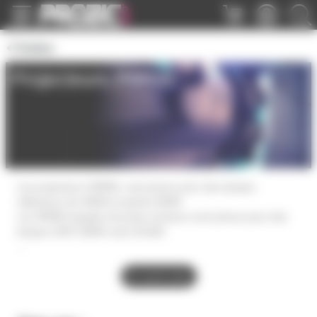
Panneau de gestion des cookies
Théâtre
Projecteurs PAR56
Les projecteurs PAR56, sont prévus pour des lampes
réflecteurs de 300W et parfois 500W.
Les PAR56 équipés de prises secteurs sont prévus pour des
lampes 230V 300W culot GX16D.
Chaque PAR56 est disponible en finition alu ou noir et court ou
long avec en option les volets coupe-flux.
En savoir plus
Les lampes sont disponibles en 300W avec 3 ouvertures
différentes :