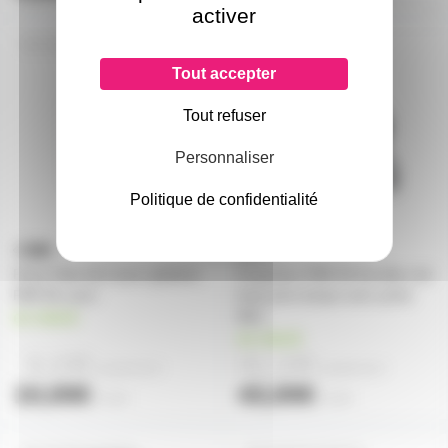
activer
PAR56PFALU
PAR56LONGN
Tout accepter
Tout refuser
Personnaliser
Politique de confidentialité
Porte Filtre ALU pour gélatine
Projecteur PAR 56 Eurolite noir
PAR 56 court
long sans lampe avec porte
filtre
en stock
en stock
6,10€
41,10€
à partir de
4
à partir de
4
10,00€
43,00€
l'unité
l'unité