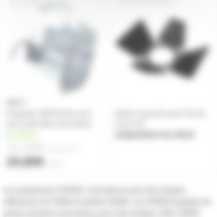
PAR56COURTAL
PAR56CFNODTS
Projecteur PAR 56 Alu court
Volets coupe flux pour Par 56
avec porte filtre sans lampe
Court noir
en stock
uniquement sur devis
21,00€
à partir de
4
24,80€
l'unité
Les projecteurs PAR56, sont prévus pour des lampes
réflecteurs de 300W et parfois 500W. Les PAR56 équipés de
prises secteurs sont prévus pour des lampes 230V 300W