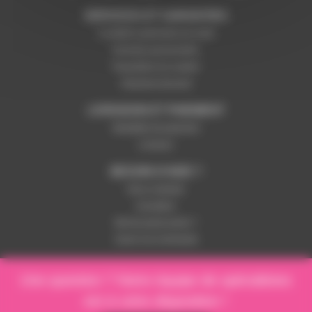
SERVICES ET GARANTIES
Conditions générales de vente
Données personnelles
Paramétrer les cookies
Paiement sécurisé
LIVRAISON ET PAIEMENT
Modalités de paiement
Livraison
BESOIN D'AIDE ?
Nous contacter
Inscription
Mot de passe perdu ?
Suivre ma commande
Une question ? Notre équipe de spécialistes
est à votre disposition !