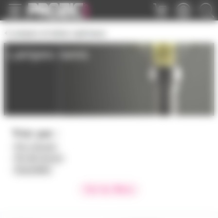
Panneau de gestion des cookies
Lampes et tubes spéciaux
Lampes rares
Trier par :
Prix croissant
Prix décroissant
Disponibilité
Voir les filtres