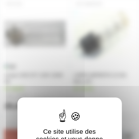
CGD
AMPERITE
Lampe CGD CFY 120V 150W
LAMPE AMPERITE 10 25A
GE
BALLAST
en stock
en stock
18,20€
à partir de
2
20,40€
22,60€
l'unité
A1-91-240V
DYP
Ce site utilise des
cookies et vous donne