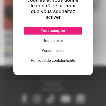
le contrôle sur ceux
que vous souhaitez
activer
Tout accepter
Tout refuser
LAMPE A1/91 240V 1000W
LAMPE DYP 120V 600W
en stock
en stock
Personnaliser
22,70€
22,70€
Politique de confidentialité
A PROPOS DE NOUS
Qui sommes-nous ?
Notre magasin
Mentions légales