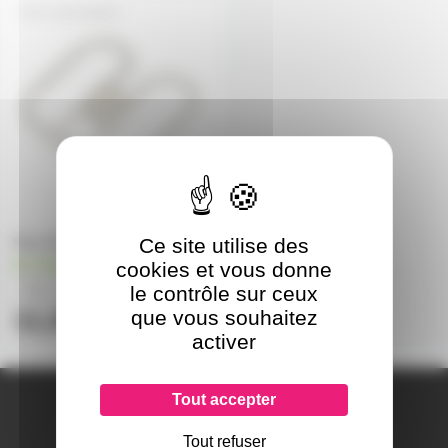
FL2D21W2K7
Ce site utilise des
Fluo 2D 21W 2 broches 2700K
en stock
cookies et vous donne
8,72€
le contrôle sur ceux
à partir de
5
que vous souhaitez
11,33€
l'unité
activer
A PROPOS DE NOUS
Tout accepter
Qui sommes-nous ?
Tout refuser
Notre magasin