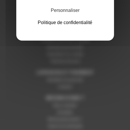
Mentions légales
Personnaliser
Politique de confidentialité
SERVICES ET GARANTIES
Conditions générales de vente
Données personnelles
Paramétrer les cookies
Paiement sécurisé
LIVRAISON ET PAIEMENT
Modalités de paiement
Livraison
BESOIN D'AIDE ?
Nous contacter
Inscription
Mot de passe perdu ?
Suivre ma commande