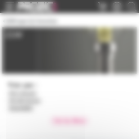
Panneau de gestion des cookies
GR8 type Q 2 broches
21W
Trier par :
Prix croissant
Prix décroissant
Disponibilité
Voir les filtres