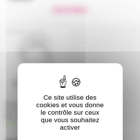
Voir les filtres
CORD-US-250-BL
Ce site utilise des
cookies et vous donne
Cordon d'alimentation avec
prise US et inter unipolaire
le contrôle sur ceux
blanc 2,5m
que vous souhaitez
en stock
activer
13,60€
à partir de
5