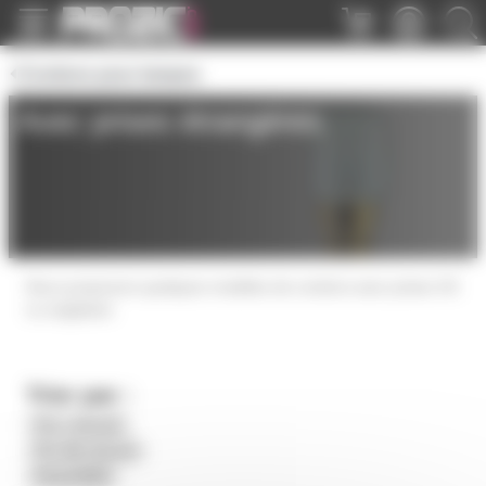
Panneau de gestion des cookies
Cordons pour lampes
Avec prises étrangères
Nous proposons quelques modèles de cordons avec prises US
ou anglaises
Trier par :
Prix croissant
Prix décroissant
Disponibilité