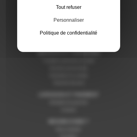
A PROPOS DE NOUS
Tout refuser
Qui sommes-nous ?
Notre magasin
Personnaliser
Mentions légales
Politique de confidentialité
SERVICES ET GARANTIES
Conditions générales de vente
Données personnelles
Paramétrer les cookies
Paiement sécurisé
LIVRAISON ET PAIEMENT
Modalités de paiement
Livraison
BESOIN D'AIDE ?
Nous contacter
Inscription