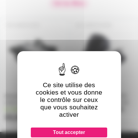
Voir les filtres
ALIM24V120W
ALIM24V1A24W
Ce site utilise des
cookies et vous donne
Alimentation 24V 5A 120W
Alimentation 230V vers 24V
le contrôle sur ceux
sortie sur fiche 2.1
DC continu 1A 24W pour led
que vous souhaitez
en stock
uniquement sur devis
activer
33,50€
Tout accepter