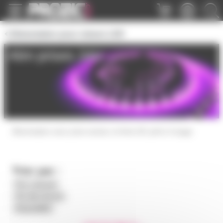
Panneau de gestion des cookies
Alimentation pour rubans LED
Alim prises 24V
Alimentation avec prise secteur et fiche DC prêt à l'usage
Trier par :
Prix croissant
Prix décroissant
Disponibilité