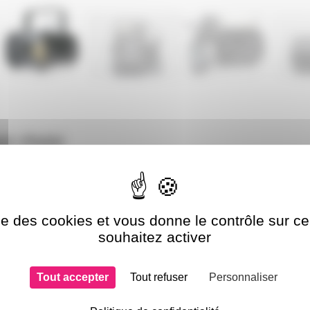
si choisi
ise des cookies et vous donne le contrôle sur 
souhaitez activer
Tout accepter
Tout refuser
Personnaliser