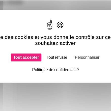
si choisi
ise des cookies et vous donne le contrôle sur 
souhaitez activer
Tout accepter
Tout refuser
Personnaliser
Politique de confidentialité
laire