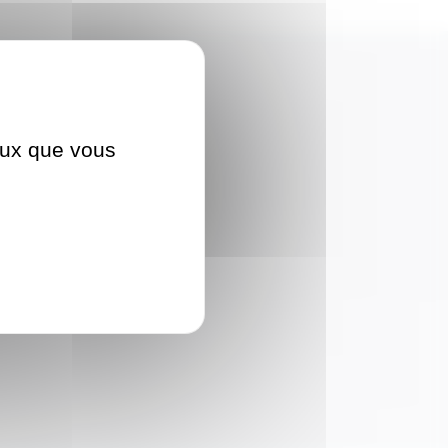
ceux que vous