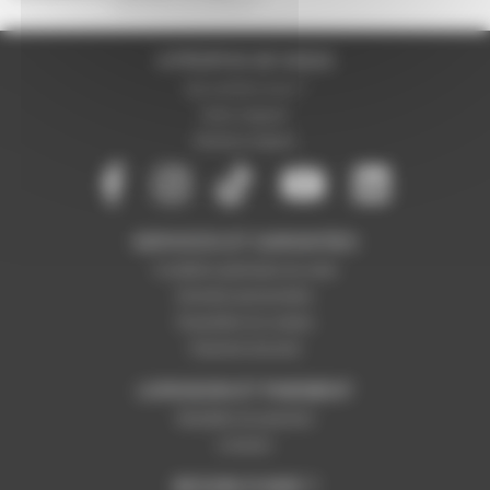
A PROPOS DE NOUS
Qui sommes-nous ?
Notre magasin
Mentions légales
SERVICES ET GARANTIES
Conditions générales de vente
Données personnelles
Paramétrer les cookies
Paiement sécurisé
LIVRAISON ET PAIEMENT
Modalités de paiement
Livraison
BESOIN D'AIDE ?