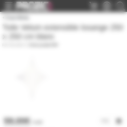
Panneau de gestion des cookies
Total White
Toile Velum extensible losange 250
x 250 cm blanc
VELUM173
|
Fiche produit PDF
59,00€
l'unité