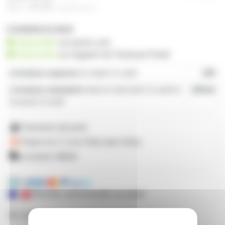
57,40€
à partir de
2
2 produits en stock
disponible
sur prozic.com
disponible
au
magasin de Toulouse-Portet
Livraison express
le mardi 11 août
19€
Livraison standard
entre le mercredi 12 août et
offerte
le jeudi 13 août
Paiement sécurisé
Payez en 2, 3 ou 4 fois
avec Alma
Livraison offerte
Mandats administratifs acceptés
Besoin de nous poser une question ?