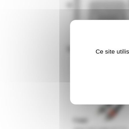
Nos clients ont aus
Ce site util
AH-K3TCC0100M