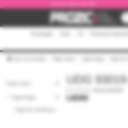
Panneau de gestion des cookies
Livraison offerte dès 59€
Éclairages
Sono
DJ
Podcast et stream
Tous nos produits
Flight cases
Flight Régie
flight de
UDG 93019 
Flight cases
U93019-BL
|
Fiche produit PDF
-
Flight Régie
-
flight de contrôleurs