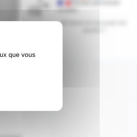
Mandats administratifs
acceptés
Besoin de nous poser une
question ?
ceux que vous
01