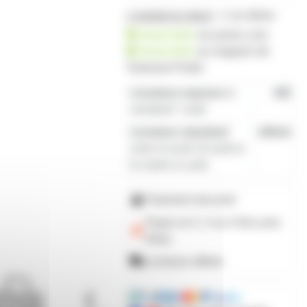
1 produit en stock
+ 1 en démo
disponible
sur prozic.com
disponible
au
magasin de
Toulouse-Portet
Livraison express
le
19€
vendredi 7 août
Livraison standard
offerte
entre le lundi 10 août et
le mardi 11 août
Paiement sécurisé
Payez en 2, 3 ou 4 fois
avec
Alma
Livraison offerte