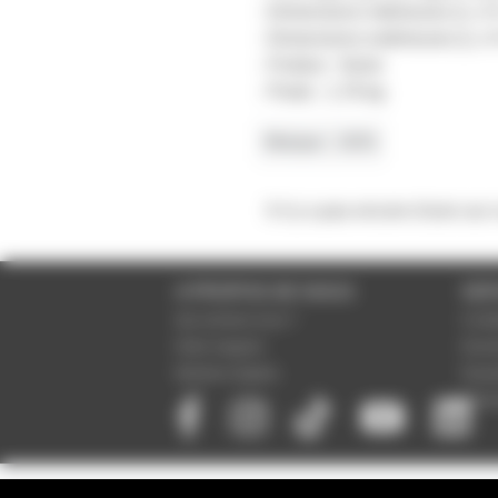
- Dimensions intérieures (L x 
- Dimensions extérieures (L x
- Finition : Noire
- Poids : 1,76 kg
Marque
UDG
Il n'y a pas encore d'avis sur
A PROPOS DE NOUS
SER
Qui sommes-nous ?
Condi
Notre magasin
Donné
Mentions légales
Param
Paiem
NEWSLETTER