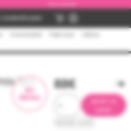
Nous contacter
Location
Occasion
es
Consommables
Flight cases
Câblerie
fmix W1
88€
En
démo
ajouter au
panier
demander un devis