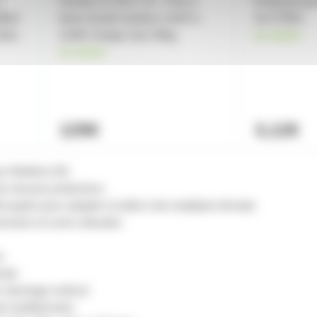
Gravity LS 431 C B - Pied à
Embouts pou
lded
base lourde hauteur 1m05 à
GLSTB01
ale,
1m84 charge max 30kg
en stock
en stock
129€
3,12€
ur Wolfmix W1
de mousse protectrice
oupée pour adapter la taille à de multiples formats
rrosion et coins robustes
n
uste
stockage vertical
es traditionnels