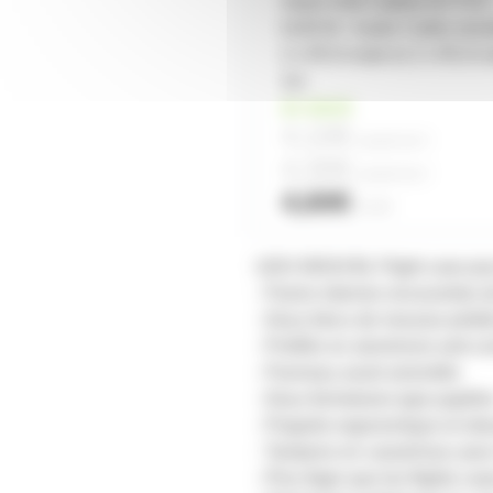
Adam Hall Cables K3 TCC
0100 M - Audio Cable mou
2 x RCA male to 2 x RCA m
1m
en stock
4,10€
à partir de
4
4,30€
à partir de
2
4,60€
l'unité
UDG 93019 BL Flight case po
- Parois internes recouvertes 
- Deux blocs de mousse prédéc
- Profilés en aluminium anti-co
- Panneau avant amovible
- Deux fermetures type papillo
- Poignée ergonomique et rob
- Tampons en caoutchouc pour 
- Plus léger que les flights cas