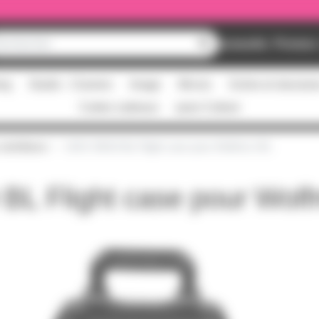
Nouveautés
Promos
ing
Studio - Claviers
Image
Micros
Scène et structur
Cartes cadeaux
pass Culture
 contrôleurs
UDG 93019 BL Flight case pour Wolfmix W1
BL Flight case pour Wol