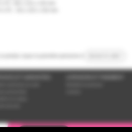
H x P) : 301 x 211 x 132 mm
 H x P) : 311 x 221 x 142 mm
 ce produit, soyez la première personne à
donner le votre !
VICES ET GARANTIES
LIVRAISON ET PAIEMENT
tions générales de vente
Modalités de paiement
es personnelles
Livraison
étrer les cookies
ent sécurisé
Une question ? N