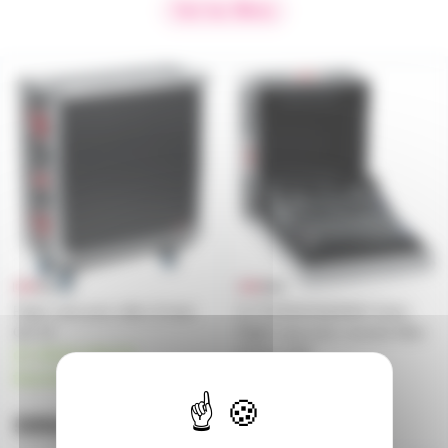
Voir les filtres
FLIGHTQU24
SQ5CASE
Flight case pour allen & heat
G-TOURAHSQ5NDH Gator
QU-24
Flight case pour console Allen
& Heat SQ5
en stock chez le
en stock chez le
fournisseur
fournisseur
595€
349€