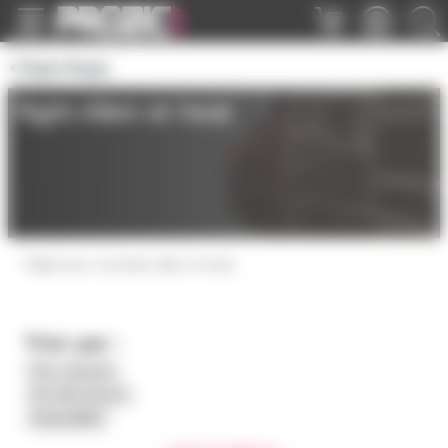
Panneau de gestion des cookies
Flight Régie
flight Allen et heat
Flight pour consoles allen et heat
Trier par :
Prix croissant
Prix décroissant
Disponibilité