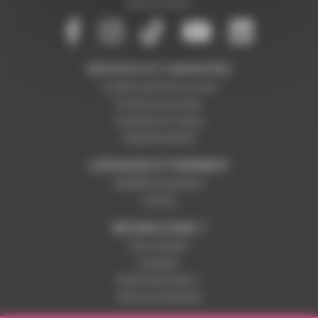
Mentions légales
SERVICES ET GARANTIES
Conditions générales de vente
Données personnelles
Paramétrer les cookies
Paiement sécurisé
LIVRAISON ET PAIEMENT
Modalités de paiement
Livraison
BESOIN D'AIDE ?
Nous contacter
Inscription
Mot de passe perdu ?
Suivre ma commande