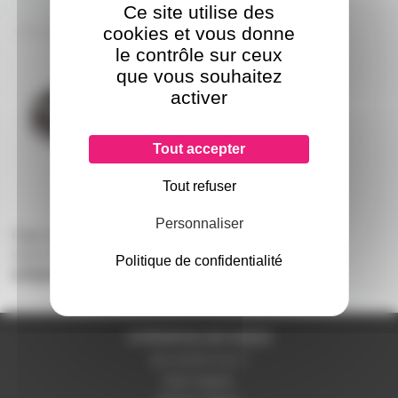
Ce site utilise des
cookies et vous donne
FLIGHT-SQ-6
le contrôle sur ceux
que vous souhaitez
activer
Tout accepter
Tout refuser
Personnaliser
Flight case pour SQ-6 avec
espace arrière
Politique de confidentialité
uniquement sur devis
A PROPOS DE NOUS
Qui sommes-nous ?
Notre magasin